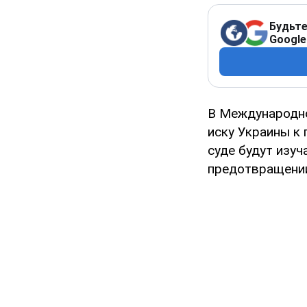
Будьте
Google
В Международно
иску Украины к 
суде будут изу
предотвращении 