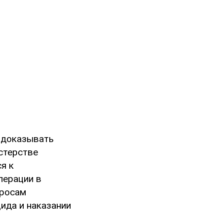
 доказывать
стерстве
я к
перации в
просам
ида и наказании