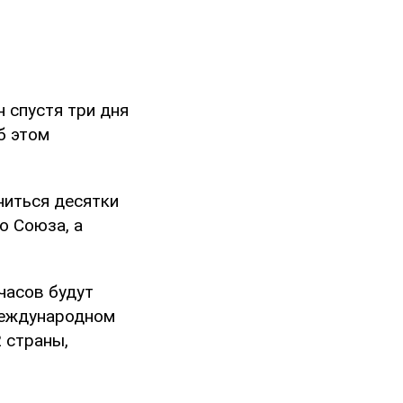
 спустя три дня
б этом
ниться десятки
о Союза, а
часов будут
Международном
 страны,