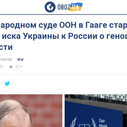
ародном суде ООН в Гааге ста
иска Украины к России о гено
сти
тиков
War
57
2,7 т.