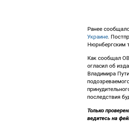
Ранее сообщало
Украине
. Постп
Нюрнбергским т
Как сообщал OB
огласил об изд
Владимира Пути
подозреваемого
принудительного
последствия буд
Только
проверен
ведитесь на фей