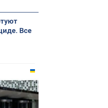
ртуют
циде. Все