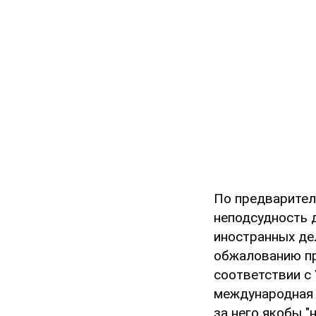
По предварител
неподсудность 
иностранных дел
обжалованию пр
соответствии с 
международная 
за него якобы "