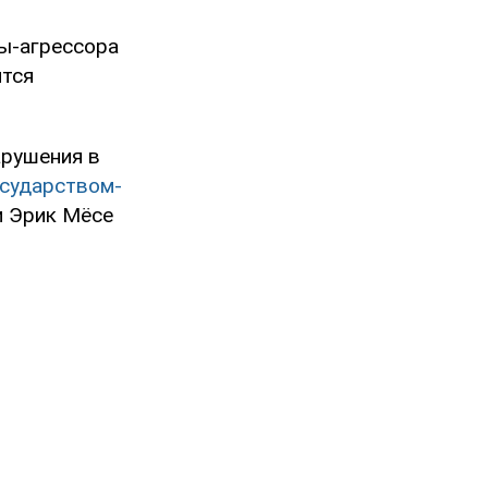
ны-агрессора
ится
арушения в
осударством-
и Эрик Мёсе