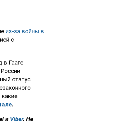
ие
из-за войны в
ией с
 в Гааге
 России
ный статус
езаконного
 какие
иале
.
el и
Viber
. Не