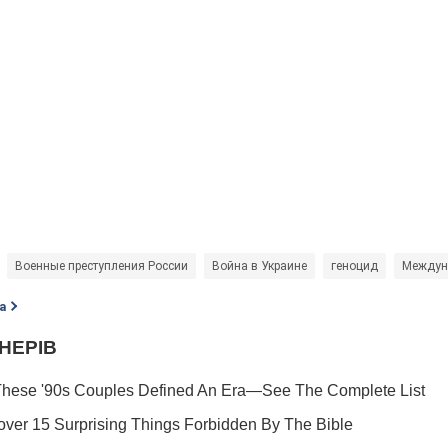
Военные преступления России
Война в Украине
геноцид
Междуна
а