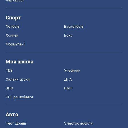
Моя школа
ГДЗ
Учебники
Онлайн уроки
ДПА
ЗНО
НМТ
СНГ решебники
Авто
Тест Драйв
Электромобили
Акции
Сервис
Food Oboz
Рецепты
Напитки
Диеты