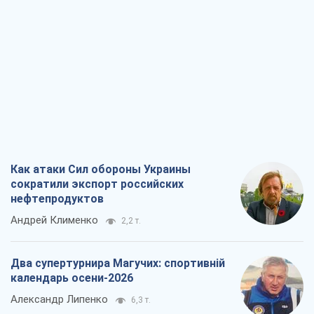
Как атаки Сил обороны Украины
сократили экспорт российских
нефтепродуктов
Андрей Клименко
2,2 т.
Два супертурнира Магучих: спортивній
календарь осени-2026
Александр Липенко
6,3 т.
Ракетный щит и меч Украины: ставка
на производство собственных ракет
Кирилл Татаринов
2,9 т.
Посмертная "презумпция виновности":
кто разрешил ТЦК судить погибших