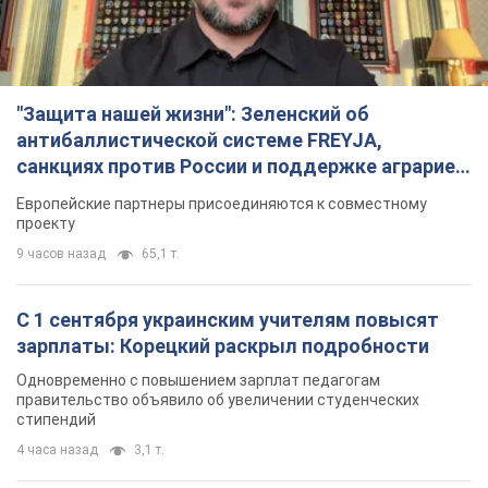
проекту
9 часов назад
65,1 т.
С 1 сентября украинским учителям повысят
зарплаты: Корецкий раскрыл подробности
Одновременно с повышением зарплат педагогам
правительство объявило об увеличении студенческих
стипендий
4 часа назад
3,1 т.
«Нам они тоже нужны»: Трамп ответил на
просьбу Зеленского о передаче Украине ракет
для Patriot
Американские запасы отдельных видов боеприпасов
ограничены
4 часа назад
639