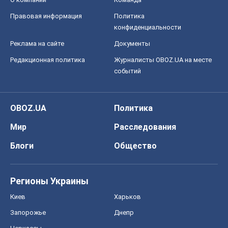
OBOZ.UA
Политика
Мир
Расследования
Блоги
Общество
Регионы Украины
Киев
Харьков
Запорожье
Днепр
Черкассы
Спорт
Футбол
Баскетбол
Хоккей
Бокс
Формула-1