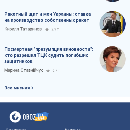
защитников
Марина Ставнійчук
6,7 т.
Все мнения
О компании
Команда
Правовая информация
Политика
конфиденциальности
Реклама на сайте
Документы
Редакционная политика
Журналисты OBOZ.UA на месте
событий