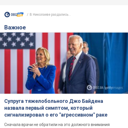
Супруга тяжелобольного Джо Байдена
назвала первый симптом, который
сигнализировал о его "агрессивном" раке
Сначала врачи не обратили на это должного внимания
6.08.2026 12:46
16,0 т.
Отпуск Леси Никитюк в Карпатах
обернулся скандалом: почему
ведущую несправедливо захейтили
Знаменитость вышла на прямую
коммуникацию в сети и расставила все точки
над "i"