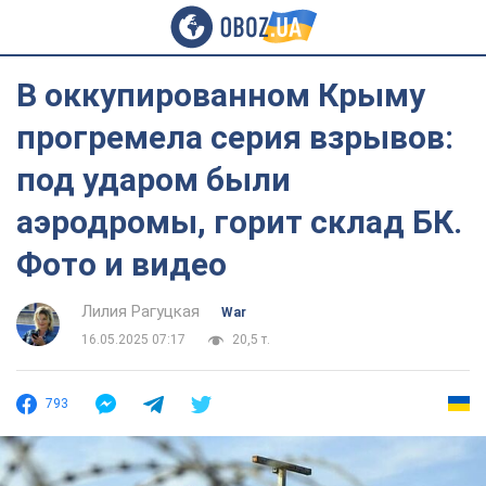
В оккупированном Крыму
прогремела серия взрывов:
под ударом были
аэродромы, горит склад БК.
Фото и видео
Лилия Рагуцкая
War
16.05.2025 07:17
20,5 т.
793