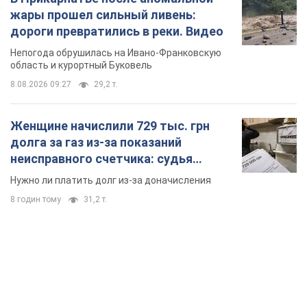
жары прошел сильный ливень:
дороги превратились в реки. Видео
Непогода обрушилась на Ивано-Франковскую
область и курортный Буковель
8.08.2026 09:27
29,2 т.
Женщине начислили 729 тыс. грн
долга за газ из-за показаний
неисправного счетчика: судья
вынес неожиданное решение
Нужно ли платить долг из-за доначисления
8 годин тому
31,2 т.