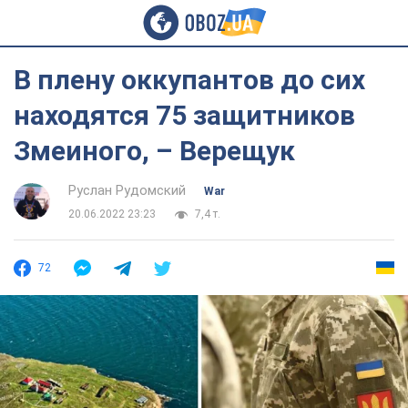
В плену оккупантов до сих
находятся 75 защитников
Змеиного, – Верещук
Руслан Рудомский
War
20.06.2022 23:23
7,4 т.
72