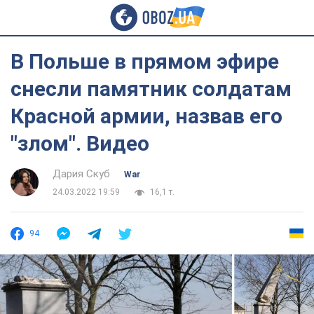
В Польше в прямом эфире
снесли памятник солдатам
Красной армии, назвав его
"злом". Видео
Дария Скуб
War
24.03.2022 19:59
16,1 т.
94