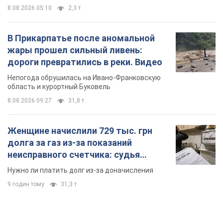
Женщине начислили 729 тыс. грн
долга за газ из-за показаний
неисправного счетчика: судья
вынес неожиданное решение
Нужно ли платить долг из-за доначисления
9 годин тому
31,3 т.