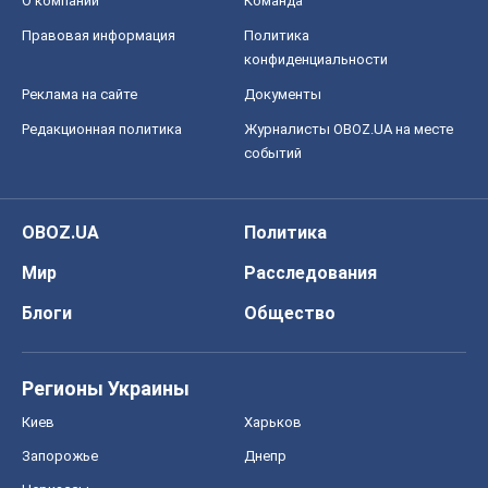
Блоги
Общество
Регионы Украины
Киев
Харьков
Запорожье
Днепр
Черкассы
Спорт
Футбол
Баскетбол
Хоккей
Бокс
Формула-1
Моя школа
ГДЗ
Учебники