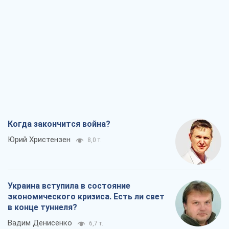
Юрий Христензен
8,0 т.
Украина вступила в состояние
экономического кризиса. Есть ли свет
в конце туннеля?
Вадим Денисенко
6,7 т.
Чей будет Крым, тот и победит (NSJ), а
украинских футбольных чиновников
могут назвать убийцами
Александр Кирш
6,5 т.
Запад проспал угрозу: Россия может
проверить НАТО войной
Леонид Невзлин
8,0 т.