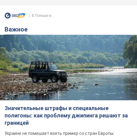
Значительные штрафы и специальные
полигоны: как проблему джипинга решают за
границей
Украине не помешает взять пример со стран Европы
8.08.2026 05:10
2,3 т.
В Прикарпатье после аномальной
жары прошел сильный ливень:
дороги превратились в реки. Видео
Непогода обрушилась на Ивано-Франковскую
область и курортный Буковель
8.08.2026 09:27
31,8 т.