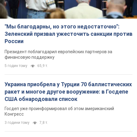
Украина приобрела у Турции 70 баллистических
ракет и многое другое вооружение: в Госдепе
США обнародовали список
Госдеп уже проинформировал об этом американский
Конгресс
3 години тому
7,8 т.
"Нас услышали лишь одним ухом": в городах
Украины уже 24-й день подряд проходят
митинги в поддержку Федорова. Фото и видео
Антиправительственные выступления с требованием
вернуть Федорова продолжаются до сих пор
3 години тому
2,8 т.