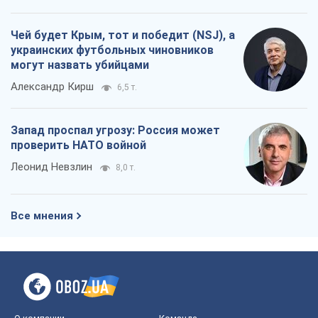
Все мнения
О компании
Команда
Правовая информация
Политика
конфиденциальности
Реклама на сайте
Документы
Редакционная политика
Журналисты OBOZ.UA на месте
событий
OBOZ.UA
Политика
Мир
Расследования