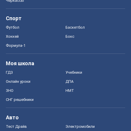
Онлайн уроки
ДПА
ЗНО
НМТ
СНГ решебники
Авто
Тест Драйв
Электромобили
Акции
Сервис
Food Oboz
Рецепты
Напитки
Диеты
Экономика
Рынки и компании
Mакроэкономика