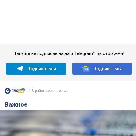
Банки "готовятся" к новому курсу доллара:
украинцам рассказали, чего ожидать в
ближайшие дни
Каким будет курс валюты в обменниках
6.08.2026 22:58
151,9 т.
Украинцам обещают по 850 грн от
мобильных операторов: что не так с
этими сообщениями
Как не попасть в ловушку мошенников
6.08.2026 21:02
16,6 т.
Самый дорогой футболист