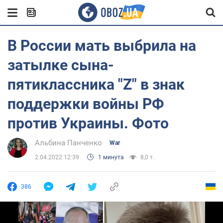
В России мать выбрила на
затылке сына-
пятиклассника "Z" в знак
поддержки войны РФ
против Украины. Фото
Альбина Панченко
War
2.04.2022 12:39
1 минута
8,0 т.
386