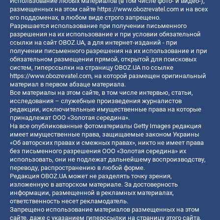
Использование любых материалов (в том числе фото- и видео-),
размещенных на этом сайте
https://www.obozrevatel.com
и на всех
его поддоменах, в любом виде строго запрещено.
Разрешается использование при получении письменного
разрешения на их использование и при условии обязательной
ссылки на сайт OBOZ.UA, а для интернет-изданий - при
получении письменного разрешения на их использование и при
обязательном размещении прямой, открытой для поисковых
систем, гиперссылки на страницу OBOZ.UA по ссылке
https://www.obozrevatel.com
, на которой размещен оригинальный
материал в первом абзаце материала.
Все материалы на этом сайте, в том числе интервью, статьи,
исследования – служебные произведения журналистов
редакции, исключительные имущественные права на которые
принадлежат ООО «Золотая середина».
На все опубликованные фотоматериалы Getty Images редакция
имеет имущественные права, защищаемые законом Украины
«Об авторских правах и смежных правах», никто не имеет права
без письменного разрешения ООО «Золотая середина» их
использовать, они не подлежат дальнейшему воспроизводству,
переводу, распространению в любой форме.
Редакция OBOZ.UA может не разделять точку зрения,
изложенную в авторском материале. За достоверность
информации, размещенной в рекламных материалах,
ответственность несет рекламодатель.
Запрещено использование материалов размещенных на этом
сайте, даже с указанием гиперссылки на страницу этого сайта,