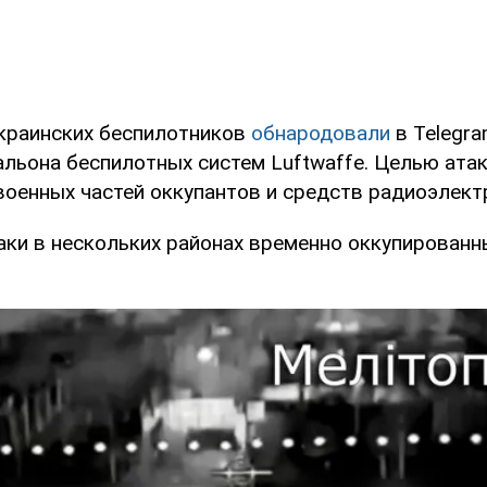
краинских беспилотников
обнародовали
в Telegr
альона беспилотных систем Luftwaffe. Целью ата
военных частей оккупантов и средств радиоэлект
таки в нескольких районах временно оккупированн