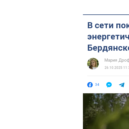
В сети по
энергети
Бердянск
Мария Дро
26.10.2025 11:
34