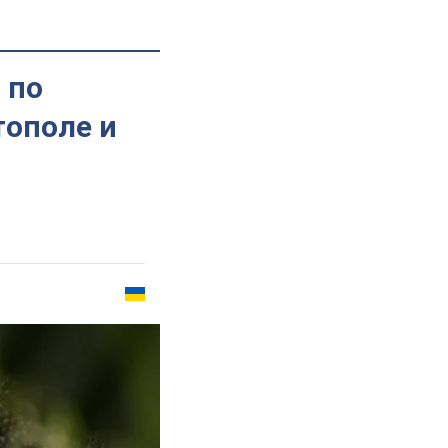
 по
тополе и