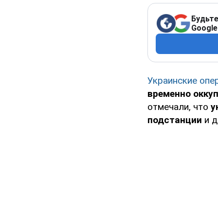
Будьте
Google
Украинские опе
временно окку
отмечали, что
у
подстанции
и 