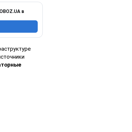
 OBOZ.UA в
раструктуре
источники
аторные