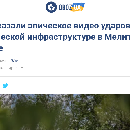
казали эпическое видео ударов
ческой инфраструктуре в Мели
е
фич
War
36
5,0 т.