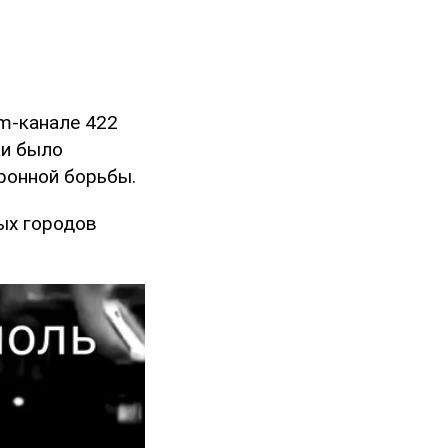
am-канале 422
ки было
ронной борьбы.
ых городов