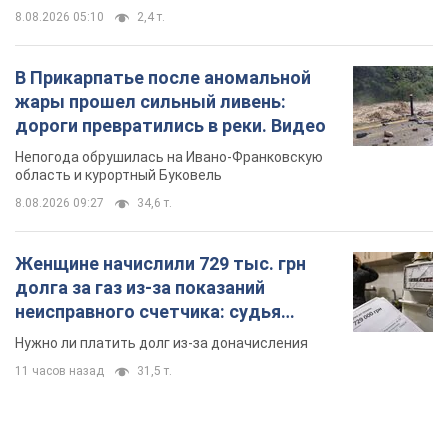
8.08.2026 05:10
2,4 т.
В Прикарпатье после аномальной
жары прошел сильный ливень:
дороги превратились в реки. Видео
Непогода обрушилась на Ивано-Франковскую
область и курортный Буковель
8.08.2026 09:27
34,6 т.
Женщине начислили 729 тыс. грн
долга за газ из-за показаний
неисправного счетчика: судья
вынес неожиданное решение
Нужно ли платить долг из-за доначисления
11 часов назад
31,5 т.