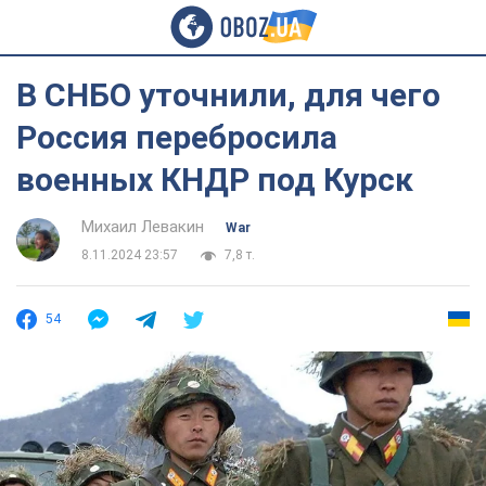
В СНБО уточнили, для чего
Россия перебросила
военных КНДР под Курск
Михаил Левакин
War
8.11.2024 23:57
7,8 т.
54