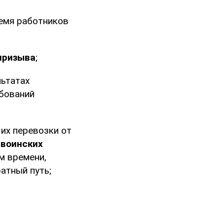
ремя работников
призыва
;
ьтатах
бований
их перевозки от
 воинских
м времени,
атный путь;