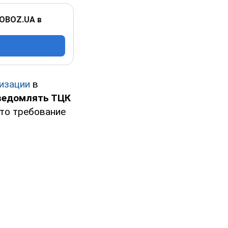
 OBOZ.UA в
изации
в
ведомлять ТЦК
то требование