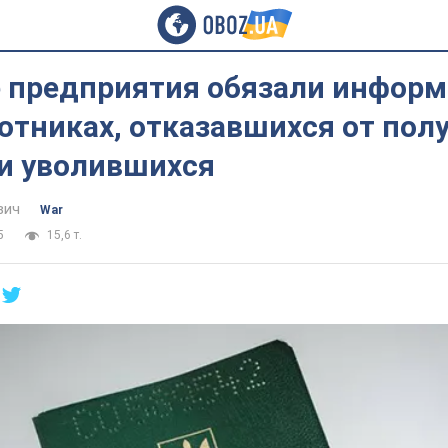
е предприятия обязали инфор
отниках, отказавшихся от пол
 и уволившихся
вич
War
5
15,6 т.