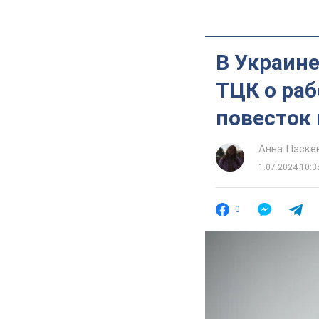
В Украин
ТЦК о раб
повесток
Анна Паске
1.07.2024 10:3
0