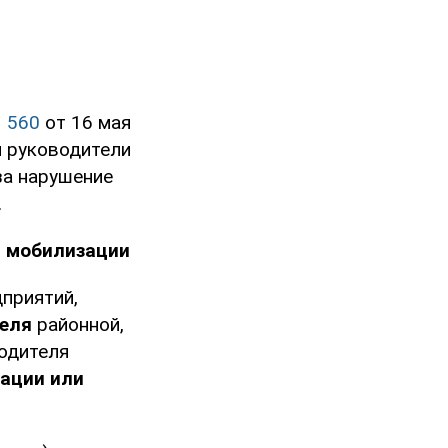
 560
от 16 мая
и руководители
за нарушение
.
я мобилизации
приятий,
еля
районной,
одителя
ации или