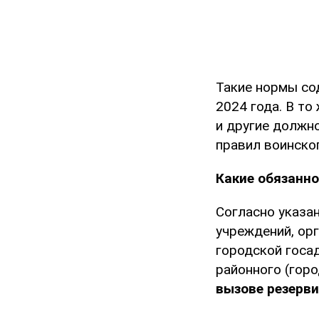
Такие нормы со
2024 года. В то
и другие должн
правил воинског
Какие обязанн
Согласно указа
учреждений, ор
городской госа
районного (гор
вызове резерв