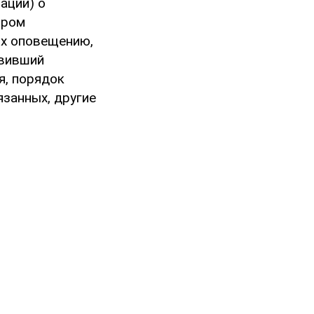
ации) о
ором
их оповещению,
авивший
я, порядок
занных, другие