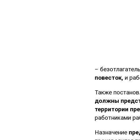
– безотлагател
повесток,
и раб
Также постанов
должны предст
территории пр
работниками раб
Назначение
пре