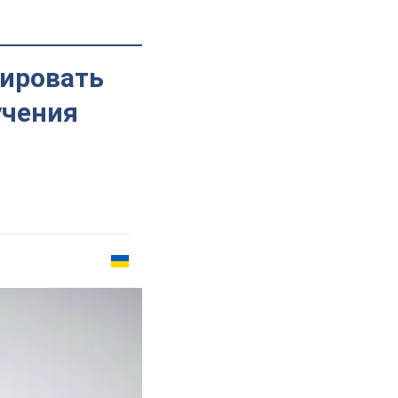
мировать
учения