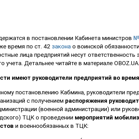
держатся в постановлении Кабинета министров
№
 же время по ст. 42
закона
о воинской обязанност
остные лица предприятий несут ответственность 
о учета. Детальнее читайте в материале OBOZ.UA
ости имеют руководители предприятий во врем
нному постановлению Кабмина, руководители пред
ганизаций с получением
распоряжения руководит
дминистрации (военной администрации) или руков
одского) ТЦК о проведении
мероприятий мобилиз
истов
и военнообязанных в ТЦК: