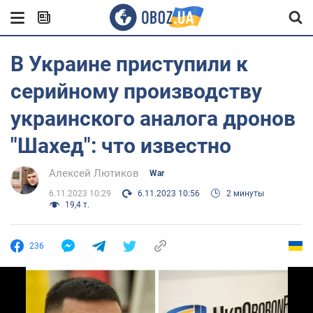
В Украине приступили к
серийному производству
украинского аналога дронов
"Шахед": что известно
Алексей Лютиков
War
6.11.2023 10:29
6.11.2023 10:56
2 минуты
19,4 т.
236