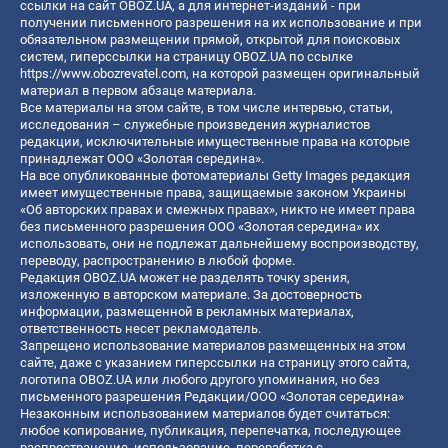
ссылки на сайт OBOZ.UA, а для интернет-изданий - при
получении письменного разрешения на их использование и при
обязательном размещении прямой, открытой для поисковых
систем, гиперссылки на страницу OBOZ.UA по ссылке
https://www.obozrevatel.com
, на которой размещен оригинальный
материал в первом абзаце материала.
Все материалы на этом сайте, в том числе интервью, статьи,
исследования – служебные произведения журналистов
редакции, исключительные имущественные права на которые
принадлежат ООО «Золотая середина».
На все опубликованные фотоматериалы Getty Images редакция
имеет имущественные права, защищаемые законом Украины
«Об авторских правах и смежных правах», никто не имеет права
без письменного разрешения ООО «Золотая середина» их
использовать, они не подлежат дальнейшему воспроизводству,
переводу, распространению в любой форме.
Редакция OBOZ.UA может не разделять точку зрения,
изложенную в авторском материале. За достоверность
информации, размещенной в рекламных материалах,
ответственность несет рекламодатель.
Запрещено использование материалов размещенных на этом
сайте, даже с указанием гиперссылки на страницу этого сайта,
логотипа OBOZ.UA или любого другого упоминания, но без
письменного разрешения Редакции/ООО «Золотая середина»
Незаконным использованием материалов будет считаться:
любое копирование, публикация, перепечатка, последующее
распространение, использование, переработка с