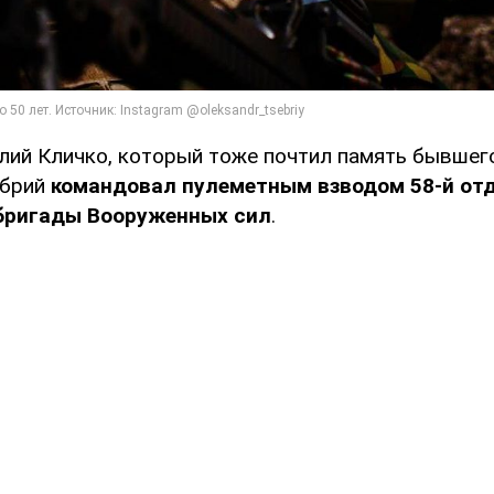
лий Кличко, который тоже почтил память бывшего
ебрий
командовал пулеметным взводом 58-й от
бригады Вооруженных сил
.