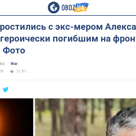
простились с экс-мером Алекс
 героически погибшим на фрон
. Фото
ва
War
29
11,9 т.