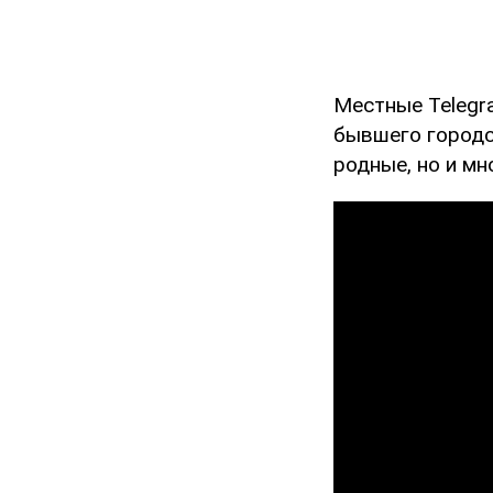
Местные Telegr
бывшего городск
родные, но и мн