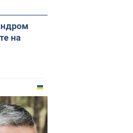
андром
те на