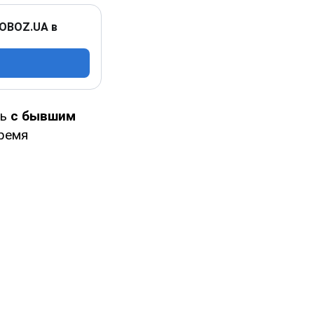
 OBOZ.UA в
сь
с бывшим
время