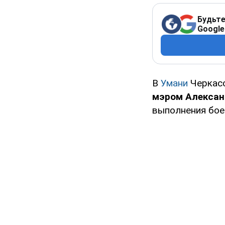
Будьте
Google
В
Умани
Черкасс
мэром Алекса
выполнения бое