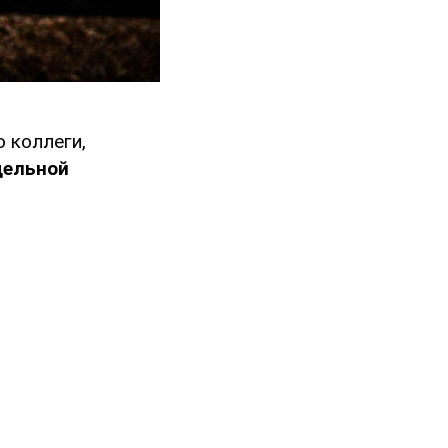
 коллеги,
дельной