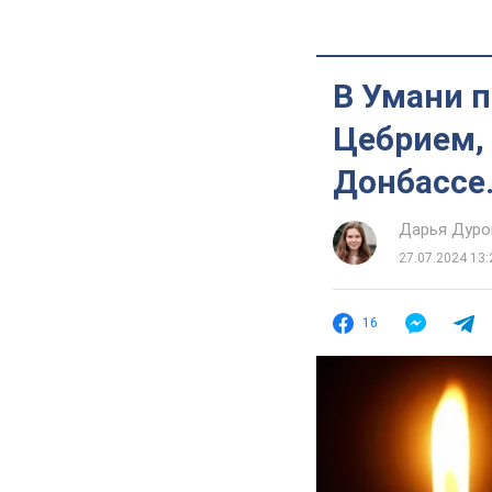
В Умани 
Цебрием,
Донбассе
Дарья Дуро
27.07.2024 13:
16