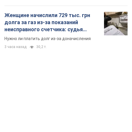
Женщине начислили 729 тыс. грн
долга за газ из-за показаний
неисправного счетчика: судья
вынес неожиданное решение
Нужно ли платить долг из-за доначисления
3 часа назад
30,2 т.