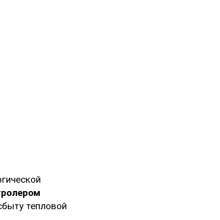
ргической
тролером
 сбыту тепловой