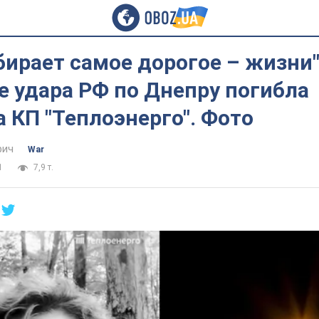
бирает самое дорогое – жизни"
е удара РФ по Днепру погибла
 КП "Теплоэнерго". Фото
фич
War
1
7,9 т.