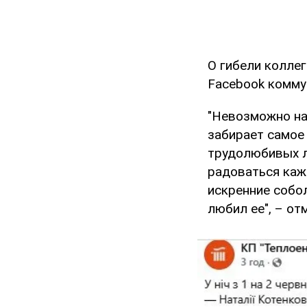
О гибели колле
Facebook комму
"Невозможно най
забирает самое 
трудолюбивых л
радоваться каж
искренние собол
любил ее", – от