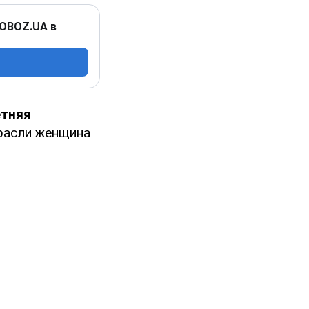
 OBOZ.UA в
етняя
расли женщина