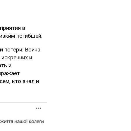
дприятия в
изким погибшей.
й потери. Война
 искренних и
ть и
ыражает
ем, кто знал и