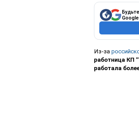
Будьте
Google
Из-за
российско
работница КП "
работала более