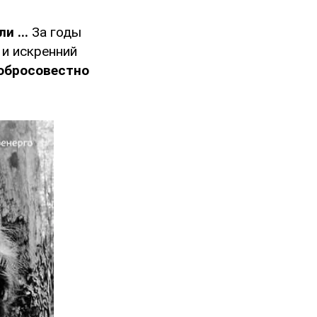
и ...
За годы
 и искренний
добросовестно