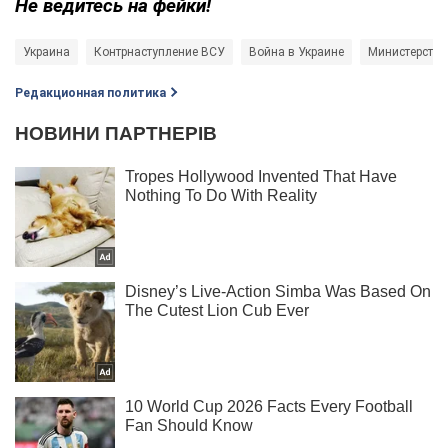
Не ведитесь на фейки!
Украина
Контрнаступление ВСУ
Война в Украине
Министерство
Редакционная политика