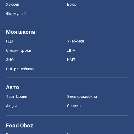
Хоккей
Бокс
Формула-1
Моя школа
ГДЗ
Учебники
Онлайн уроки
ДПА
ЗНО
НМТ
СНГ решебники
Авто
Тест Драйв
Электромобили
Акции
Сервис
Food Oboz