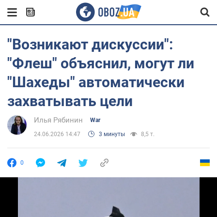
"Возникают дискуссии":
"Флеш" объяснил, могут ли
"Шахеды" автоматически
захватывать цели
Илья Рябинин
War
24.06.2026 14:47
3 минуты
8,5 т.
0