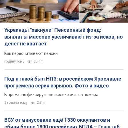
Украинцы "хакнули" Пенсионный фонд:
выплаты массово увеличивают из-за исков, но
денег не хватает
Как пересчитывают пенсии
годину тому
35,4 т.
Под атакой был НПЗ: в российском Ярославле
прогремела серия взрывов. Фото и видео
В промзоне фиксирует несколько очагов пожара
2 години тому
2,3 т.
ВСУ отминусовали ещё 1330 оккупантов и
сбили более 1800 российских БПЛА – Генштаб