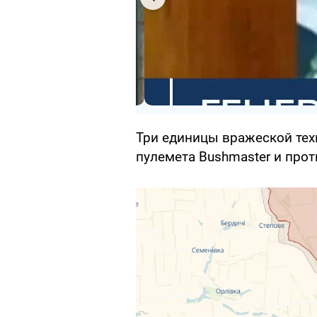
Три единицы вражеской тех
пулемета Bushmaster и про