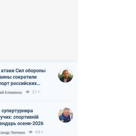
 атаки Сил обороны
аины сократили
порт российских
тепродуктов
2,1 т.
ей Клименко
 супертурнира
учих: спортивній
ендарь осени-2026
6,0 т.
сандр Липенко