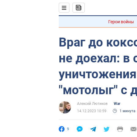
Герои войны
Враг до кокс
не доехал: в
уничтожения
"мотолыг" с 
Алексей Лютиков
War
14.12.2023 10:59
1 минута
9