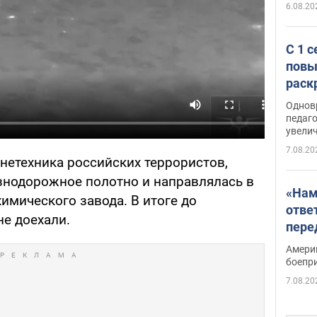
6.08.20
С 1 
повы
раск
Однов
педаг
увелич
7.08.20
нетехника российских террористов,
знодорожное полотно и направлялась в
«Нам
имического завода. В итоге до
отве
не доехали.
пере
Patri
Амери
боепр
7.08.20