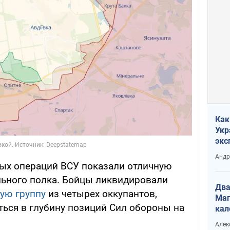
Как
Укр
экс
неф
Андр
ых операций ВСУ показали отличную
ельного полка. Бойцы ликвидировали
Два
ую группу
из четырех оккупантов,
Маг
ться в глубину позиций Сил обороны на
кал
Алек