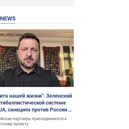
P NEWS
ита нашей жизни": Зеленский
нтибаллистической системе
JA, санкциях против России и
ержке аграриев. Видео
ейские партнеры присоединяются к
стному проекту