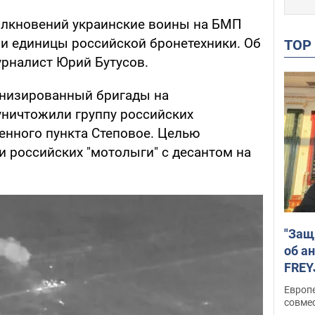
толкновений украинские воины на БМП
ри единицы российской бронетехники. Об
TO
рналист Юрий Бутусов.
анизированный бригады на
уничтожили группу российских
енного пункта Степовое. Целью
и российских "мотолыги" с десантом на
"Защ
об а
FREY
подд
Европ
совме