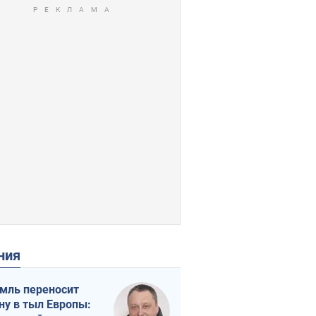
ения
мль переносит
ну в тыл Европы: