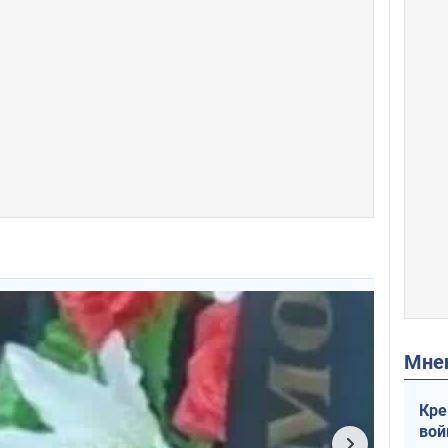
Мн
Кре
вой