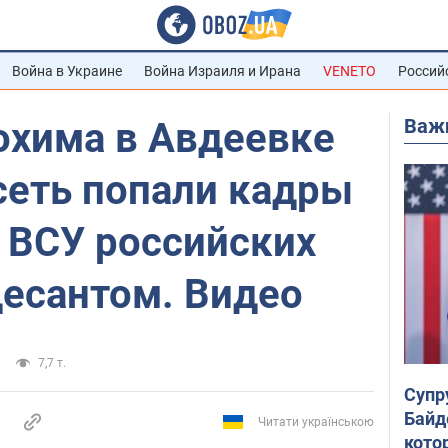
Война в Украине
Война Израиля и Ирана
VENETO
Россий
Важ
охима в Авдеевке
 сеть попали кадры
 ВСУ российских
десантом. Видео
7,7 т.
Супр
Байд
Читати українською
кото