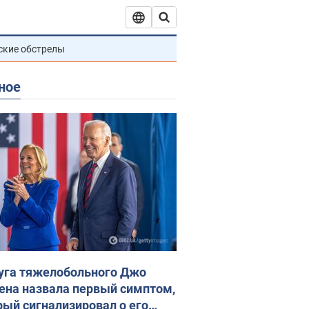
ские обстрелы
ное
уга тяжелобольного Джо
ена назвала первый симптом,
рый сигнализировал о его