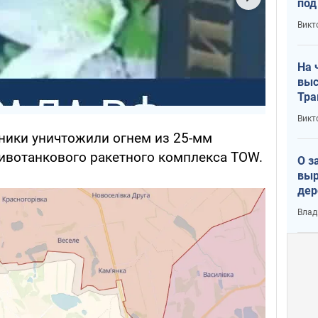
под
кри
Викт
лог
На 
выс
Тра
Викт
ники уничтожили огнем из 25-мм
тивотанкового ракетного комплекса TOW.
О з
выр
дер
что
Влад
Тер