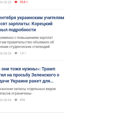
59,8 т.
26 20:20
сентября украинским учителям
сят зарплаты: Корецкий
рыл подробности
ременно с повышением зарплат
огам правительство объявило об
ении студенческих стипендий
1,8 т.
26 00:29
 они тоже нужны»: Трамп
тил на просьбу Зеленского о
даче Украине ракет для
ot
канские запасы отдельных видов
ипасов ограничены
408
26 00:59