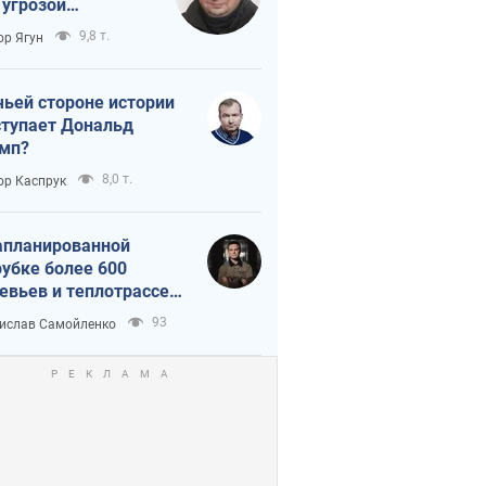
 угрозой
тическая
9,8 т.
ор Ягун
истика
чьей стороне истории
тупает Дональд
мп?
8,0 т.
ор Каспрук
апланированной
убке более 600
евьев и теплотрассе:
 происходит на
93
ислав Самойленко
емках в Киеве