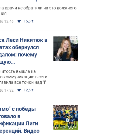
ессивном" раке
а врачи не обратили на это должного
ния
15,6 т.
26 12:46
ск Леси Никитюк в
атах обернулся
далом: почему
ущую
раведливо
нитость вышла на
йтили
ю коммуникацию в сети
тавила все точки над "i"
12,5 т.
26 17:32
амо" с победы
товало в
ификации Лиги
еренций. Видео