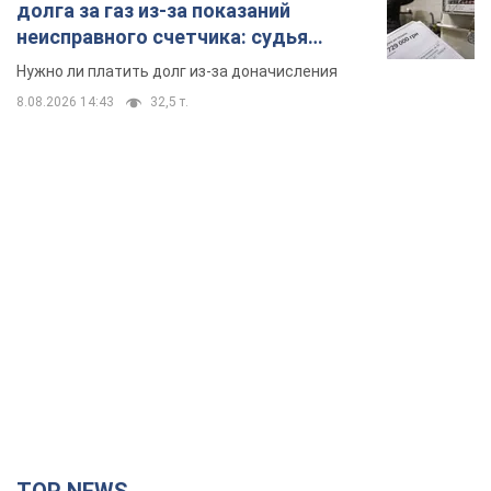
долга за газ из-за показаний
неисправного счетчика: судья
вынес неожиданное решение
Нужно ли платить долг из-за доначисления
8.08.2026 14:43
32,5 т.