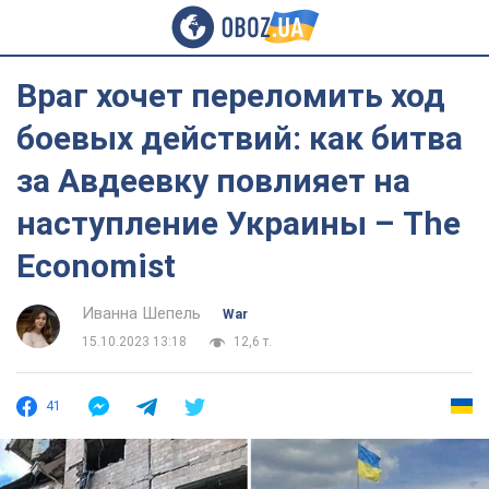
Враг хочет переломить ход
боевых действий: как битва
за Авдеевку повлияет на
наступление Украины – The
Economist
Иванна Шепель
War
15.10.2023 13:18
12,6 т.
41