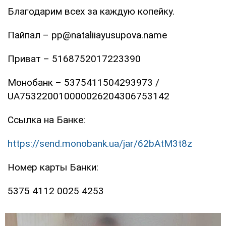
Благодарим всех за каждую копейку.
Пайпал – pp@nataliiayusupova.name
Приват – 5168752017223390
Монобанк – 5375411504293973 /
UA753220010000026204306753142
Ссылка на Банке:
https://send.monobank.ua/jar/62bAtM3t8z
Номер карты Банки:
5375 4112 0025 4253