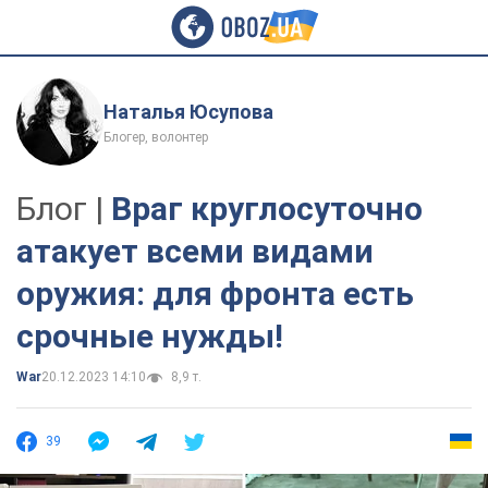
Наталья Юсупова
Блогер, волонтер
Блог |
Враг круглосуточно
атакует всеми видами
оружия: для фронта есть
срочные нужды!
War
20.12.2023 14:10
8,9 т.
39