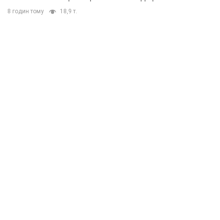
8 годин тому
18,9 т.