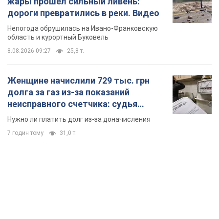
жары прошел сильный ливень:
дороги превратились в реки. Видео
Непогода обрушилась на Ивано-Франковскую
область и курортный Буковель
8.08.2026 09:27
25,8 т.
Женщине начислили 729 тыс. грн
долга за газ из-за показаний
неисправного счетчика: судья
вынес неожиданное решение
Нужно ли платить долг из-за доначисления
7 годин тому
31,0 т.