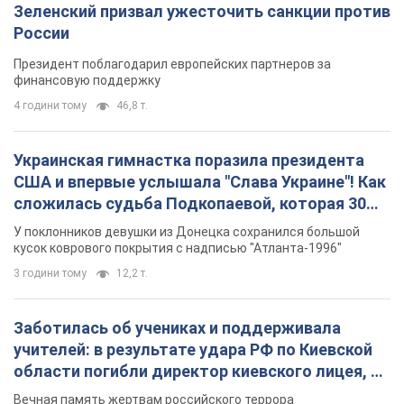
Зеленский призвал ужесточить санкции против
России
Президент поблагодарил европейских партнеров за
финансовую поддержку
4 години тому
46,8 т.
Украинская гимнастка поразила президента
США и впервые услышала "Слава Украине"! Как
сложилась судьба Подкопаевой, которая 30
лет назад завоевала "золото" Олимпиады
У поклонников девушки из Донецка сохранился большой
кусок коврового покрытия с надписью "Атланта-1996"
3 години тому
12,2 т.
Заботилась об учениках и поддерживала
учителей: в результате удара РФ по Киевской
области погибли директор киевского лицея, её
муж и внук
Вечная память жертвам российского террора