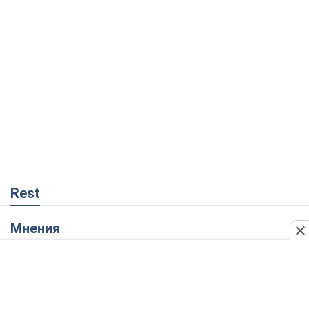
Rest
Мнения
Совпадение интересов двух циничных
игроков или тайный план Трампа и
Путина?