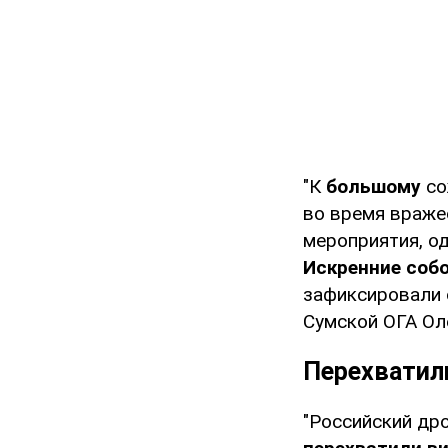
"К
большому
со
во время враже
мероприятия, о
Искренние соб
зафиксировали 
Сумской ОГА Ол
Перехватил
"Российский др