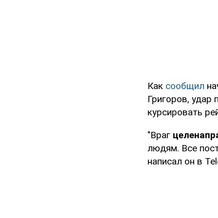
Как
сообщил
на
Григоров, удар 
курсировать ре
"Враг
целенапр
людям. Все пос
написал он в Te