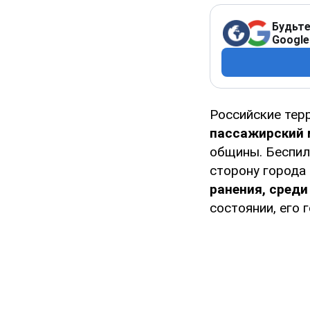
Будьте
Google
Российские тер
пассажирский 
общины. Беспил
сторону города
ранения, среди
состоянии, его 