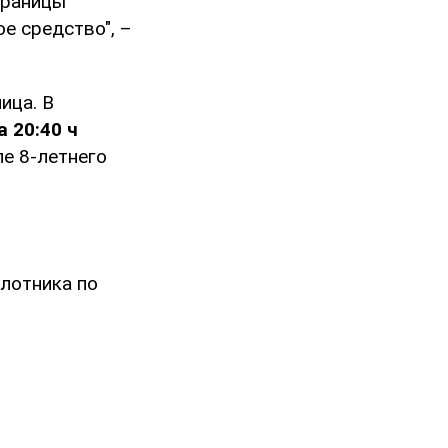
границы
е средство", –
ица. В
 20:40 ч
ле 8-летнего
илотника по