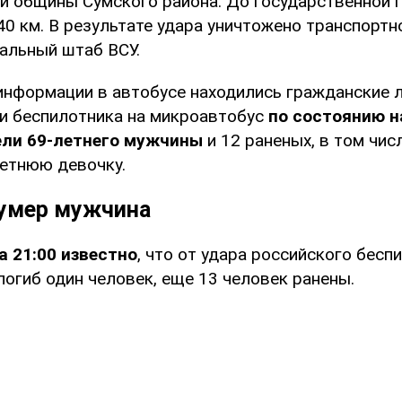
й общины Сумского района. До государственной 
0 км. В результате удара уничтожено транспортно
альный штаб ВСУ.
нформации в автобусе находились гражданские л
ки беспилотника на микроавтобус
по состоянию на
ели 69-летнего мужчины
и 12 раненых, в том чис
летнюю девочку.
 умер мужчина
а 21:00 известно
, что от удара российского бесп
огиб один человек, еще 13 человек ранены.