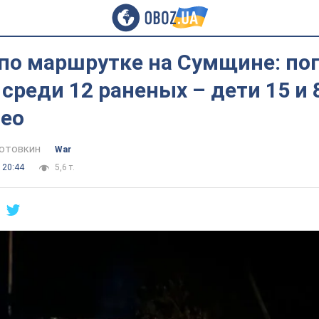
 по маршрутке на Сумщине: по
среди 12 раненых – дети 15 и 8
део
отовкин
War
 20:44
5,6 т.