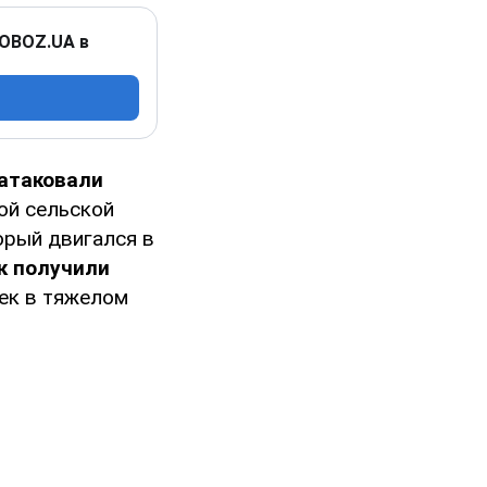
 OBOZ.UA в
атаковали
ой сельской
орый двигался в
к получили
век в тяжелом