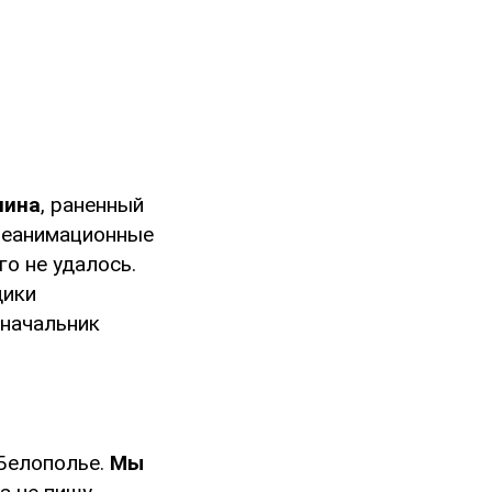
чина
, раненный
 реанимационные
о не удалось.
дики
 начальник
-Белополье.
Мы