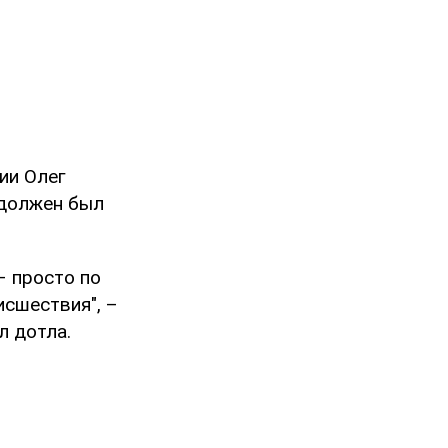
ии Олег
 должен был
– просто по
сшествия", –
л дотла.