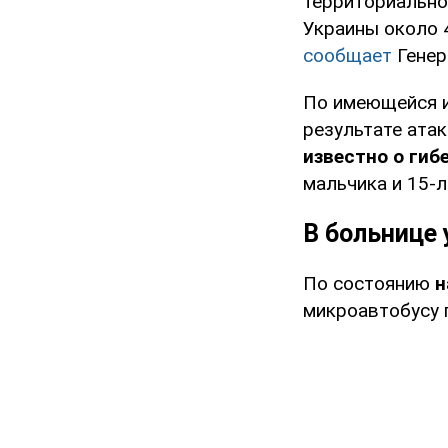
территориально
Украины около 4
сообщает
Генер
По имеющейся и
результате ата
известно о гиб
мальчика и 15-
В больнице
По состоянию
н
микроавтобусу п