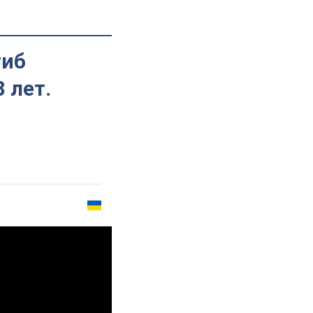
гиб
 лет.