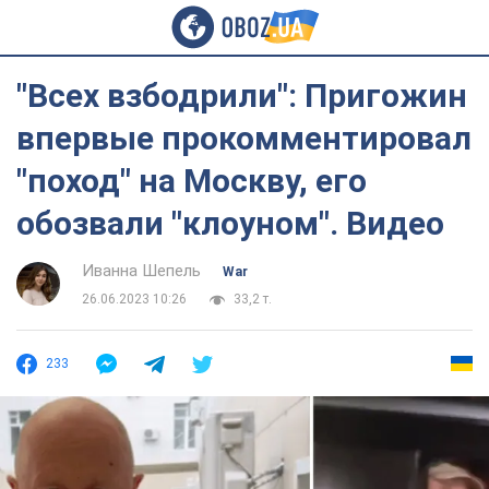
"Всех взбодрили": Пригожин
впервые прокомментировал
"поход" на Москву, его
обозвали "клоуном". Видео
Иванна Шепель
War
26.06.2023 10:26
33,2 т.
233