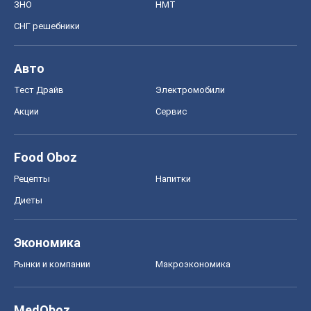
ЗНО
НМТ
СНГ решебники
Авто
Тест Драйв
Электромобили
Акции
Сервис
Food Oboz
Рецепты
Напитки
Диеты
Экономика
Рынки и компании
Mакроэкономика
MedOboz