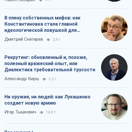
771
В плену собственных мифов: как
Константиновка стала главной
идеологической ловушкой для
российских оккупантов
Дмитрий Снегирев
2,6 т.
Рекрутинг: обновленный и, похоже,
полезный вражеский опыт, или
Диалектика требовательной трусости
Александр Кирш
2,2 т.
Ни оружия, ни людей: как Лукашенко
создает новую армию
Игар Тышкевич
16,8 т.