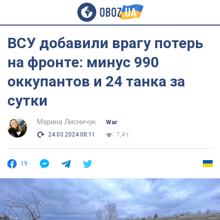
ВСУ добавили врагу потерь
на фронте: минус 990
оккупантов и 24 танка за
сутки
Марина Лисничук
War
24.03.2024 08:11
7,4 т.
19