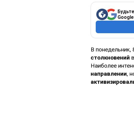
Будьте
Google
В понедельник, 
столкновений
в
Наиболее интен
направлении
, 
активизировал