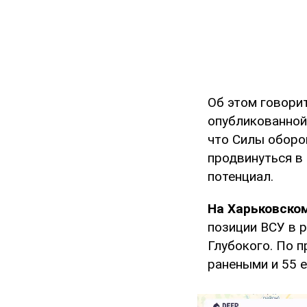
Об этом говорит
опубликованно
что Силы оборо
продвинуться в
потенциал.
На Харьковско
позиции ВСУ в р
Глубокого. По 
ранеными и 55 е