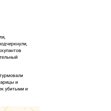
ля,
подчеркнули,
ккупантов
ательный
штурмовали
тарицы и
ек убитыми и