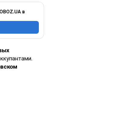
 OBOZ.UA в
вых
ккупантами.
овском