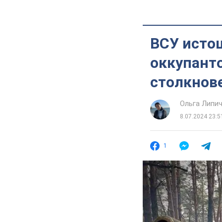
ВСУ исто
оккупанто
столкнов
Ольга Липи
8.07.2024 23:5
1