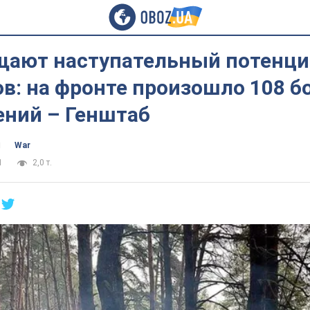
щают наступательный потенци
в: на фронте произошло 108 б
ений – Генштаб
ч
War
1
2,0 т.