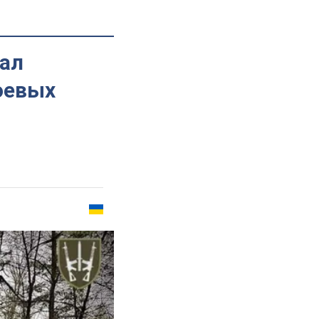
ал
оевых