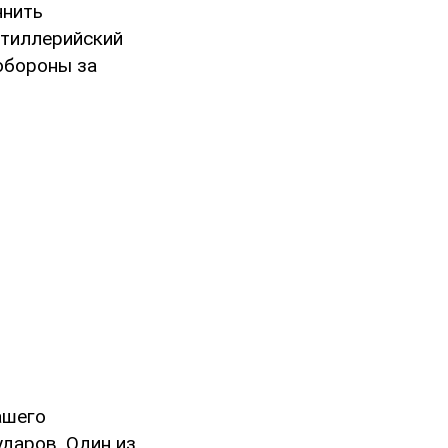
чнить
ртиллерийский
обороны за
ашего
ударов. Один из