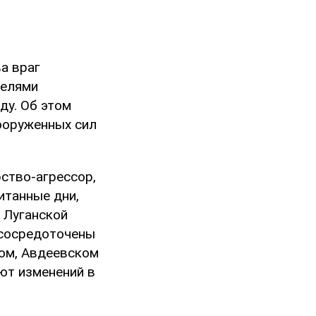
а враг
телями
ду. Об этом
ооруженных сил
ство-агрессор,
итанные дни,
 Луганской
 сосредоточены
ком, Авдеевском
ют изменений в