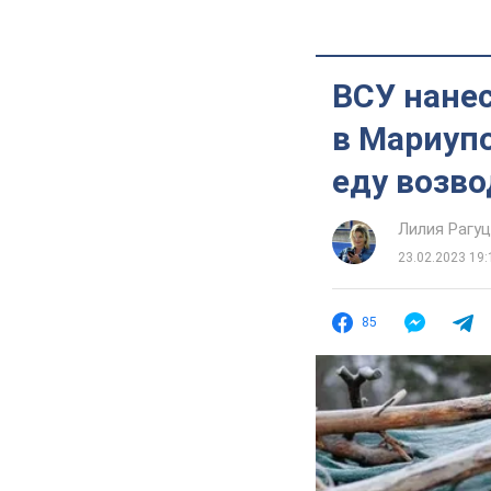
ВСУ нанес
в Мариуп
еду возво
Лилия Рагу
23.02.2023 19:
85