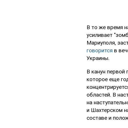
В то же время 
усиливает "зомб
Мариуполя, заст
говорится
в веч
Украины.
В канун первой
которое еще год
концентрируетс
областей. В на
на наступатель
и Шахтерском н
составе и поло