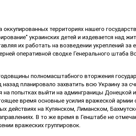
на оккупированных территориях нашего государств
ирование" украинских детей и издевается над жи
авляя их работать на возведении укреплений за е
ерней оперативной сводке Генерального штаба В
 годовщины полномасштабного вторжения государ
 назад планировало захватить всю Украину за сч
я на попытках выйти на админграницы Донецкой и
стоящее время основные усилия вражеской армии
ных действиях на Купянском, Лиманском, Бахмутс
аправлениях. В то же время в Генштабе не отмеча
жении вражеских группировок.