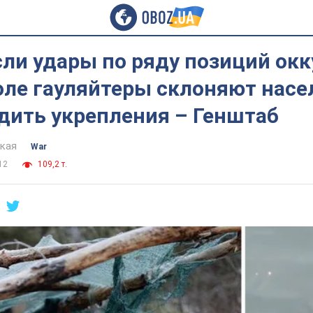
ли удары по ряду позиций окк
оле гауляйтеры склоняют насе
дить укрепления – Генштаб
цкая
War
12
109,2 т.