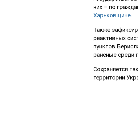
них – по гражд
Харьковщине
.
Также зафиксир
реактивных сис
пунктов Берисла
раненые среди 
Сохраняется та
территории Укр