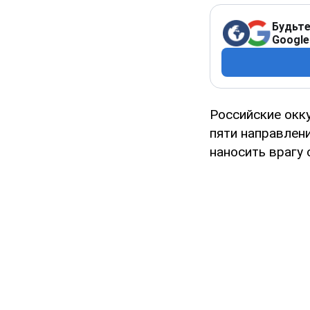
Будьте
Google
Российские окк
пяти направлен
наносить врагу