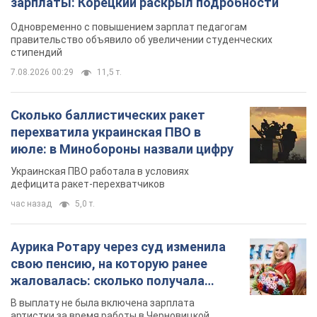
зарплаты: Корецкий раскрыл подробности
Одновременно с повышением зарплат педагогам
правительство объявило об увеличении студенческих
стипендий
7.08.2026 00:29
11,5 т.
Сколько баллистических ракет
перехватила украинская ПВО в
июле: в Минобороны назвали цифру
Украинская ПВО работала в условиях
дефицита ракет-перехватчиков
час назад
5,0 т.
Аурика Ротару через суд изменила
свою пенсию, на которую ранее
жаловалась: сколько получала
певица
В выплату не была включена зарплата
артистки за время работы в Черновицкой