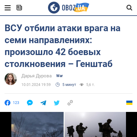
ВСУ отбили атаки врага на
семи направлениях:
произошло 42 боевых
столкновения – Генштаб
Дарья Дурова
War
10.01.2024 19:59
5 минут
5,6 т.
123