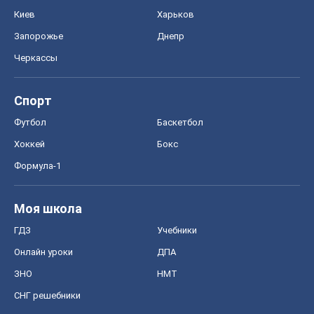
Киев
Харьков
Запорожье
Днепр
Черкассы
Спорт
Футбол
Баскетбол
Хоккей
Бокс
Формула-1
Моя школа
ГДЗ
Учебники
Онлайн уроки
ДПА
ЗНО
НМТ
СНГ решебники