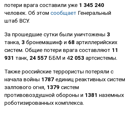
потери врага составили уже
1 345 240
человек. Об этом
сообщает
Генеральный
штаб ВСУ.
За прошедшие сутки были уничтожены
3
танка,
3
бронемашинф и
68
артиллерийских
систем. Общие потери врага составляют
11
931
танк,
24 557
ББМ и 4
2 053
артсистемы.
Также российские террористы потеряли с
начала войны
1787
единиц реактивных систем
залпового огня,
1379
систем
противовоздушной обороны и
1381
наземных
роботизированных комплекса.