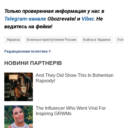
Только
проверенная информация у нас в
Telegram-канале
Obozrevatel и
Viber
. Не
ведитесь на фейки!
Украина
Военные преступления России
Война в Украине
Успех
Редакционная политика