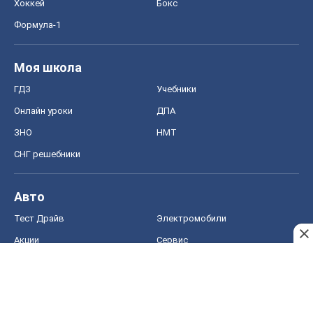
Хоккей
Бокс
Формула-1
Моя школа
ГДЗ
Учебники
Онлайн уроки
ДПА
ЗНО
НМТ
СНГ решебники
Авто
Тест Драйв
Электромобили
Акции
Сервис
Food Oboz
Рецепты
Напитки