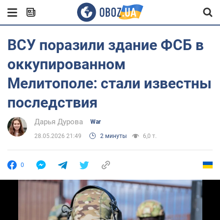
ВСУ поразили здание ФСБ в
оккупированном
Мелитополе: стали известны
последствия
Дарья Дурова
War
28.05.2026 21:49
2 минуты
6,0 т.
0