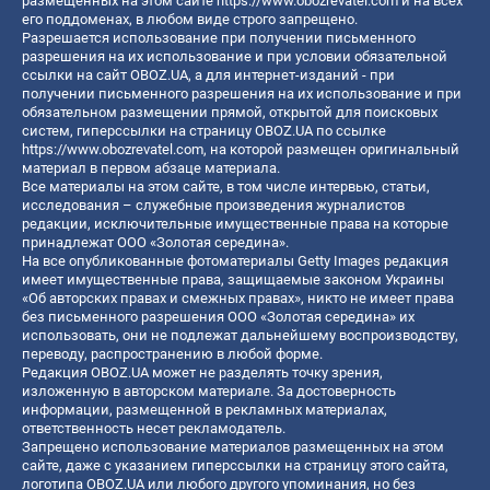
размещенных на этом сайте
https://www.obozrevatel.com
и на всех
его поддоменах, в любом виде строго запрещено.
Разрешается использование при получении письменного
разрешения на их использование и при условии обязательной
ссылки на сайт OBOZ.UA, а для интернет-изданий - при
получении письменного разрешения на их использование и при
обязательном размещении прямой, открытой для поисковых
систем, гиперссылки на страницу OBOZ.UA по ссылке
https://www.obozrevatel.com
, на которой размещен оригинальный
материал в первом абзаце материала.
Все материалы на этом сайте, в том числе интервью, статьи,
исследования – служебные произведения журналистов
редакции, исключительные имущественные права на которые
принадлежат ООО «Золотая середина».
На все опубликованные фотоматериалы Getty Images редакция
имеет имущественные права, защищаемые законом Украины
«Об авторских правах и смежных правах», никто не имеет права
без письменного разрешения ООО «Золотая середина» их
использовать, они не подлежат дальнейшему воспроизводству,
переводу, распространению в любой форме.
Редакция OBOZ.UA может не разделять точку зрения,
изложенную в авторском материале. За достоверность
информации, размещенной в рекламных материалах,
ответственность несет рекламодатель.
Запрещено использование материалов размещенных на этом
сайте, даже с указанием гиперссылки на страницу этого сайта,
логотипа OBOZ.UA или любого другого упоминания, но без