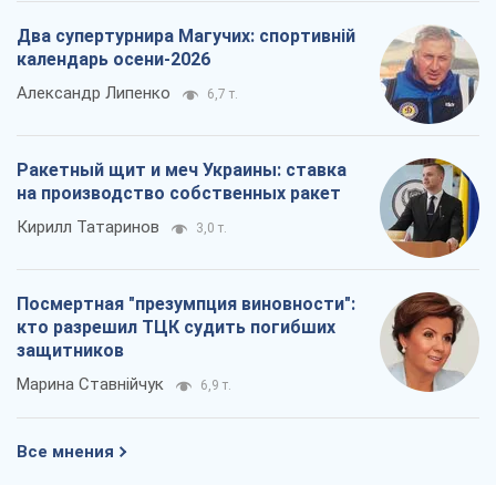
Два супертурнира Магучих: спортивній
календарь осени-2026
Александр Липенко
6,7 т.
Ракетный щит и меч Украины: ставка
на производство собственных ракет
Кирилл Татаринов
3,0 т.
Посмертная "презумпция виновности":
кто разрешил ТЦК судить погибших
защитников
Марина Ставнійчук
6,9 т.
Все мнения