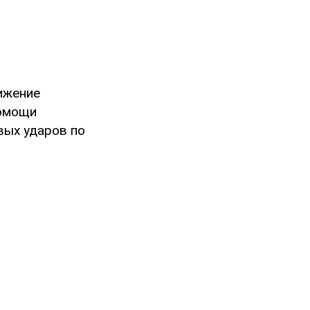
ижение
помощи
вых ударов по