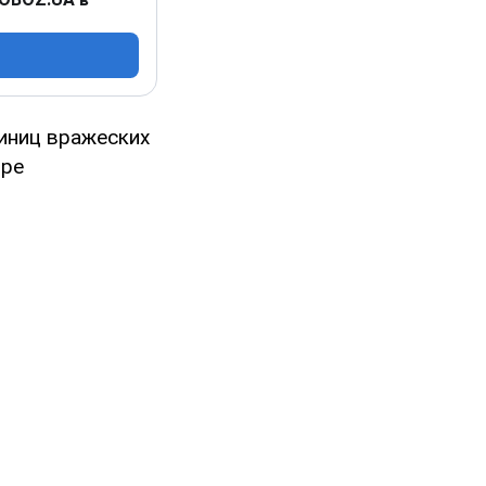
иниц вражеских
ыре