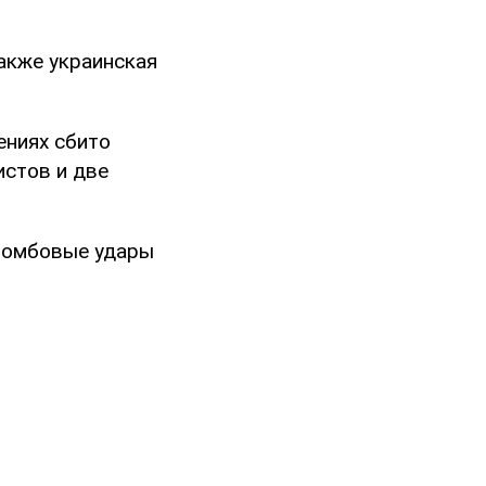
Также украинская
ениях сбито
истов и две
бомбовые удары