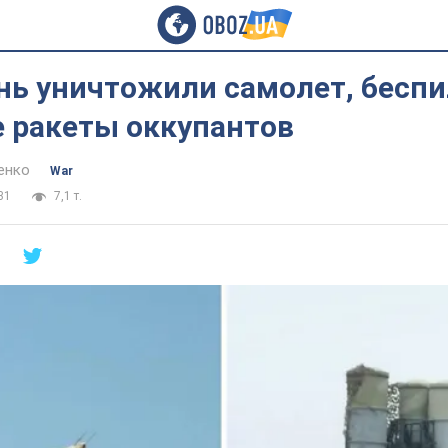
нь уничтожили самолет, бесп
 ракеты оккупантов
енко
War
31
7,1 т.