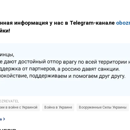
нная информация у нас в Telegram-канале
obozr
йки!
сии в войне с Украиной
Война в Украине
Вооруженные Силы Украины
а