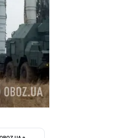
 OBOZ.UA в