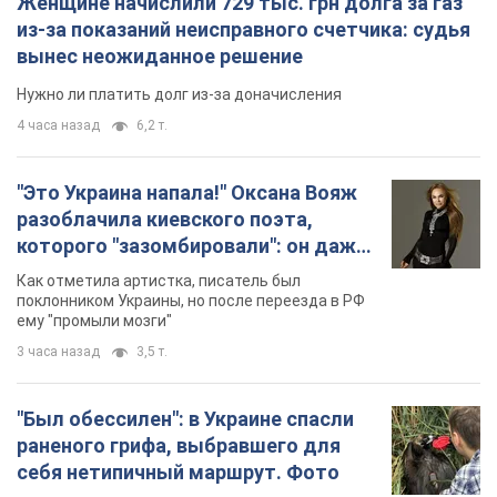
Женщине начислили 729 тыс. грн долга за газ
из-за показаний неисправного счетчика: судья
вынес неожиданное решение
Нужно ли платить долг из-за доначисления
4 часа назад
6,2 т.
"Это Украина напала!" Оксана Вояж
разоблачила киевского поэта,
которого "зазомбировали": он даже
русского не знал, а теперь хочет
Как отметила артистка, писатель был
геноцида украинцев
поклонником Украины, но после переезда в РФ
ему "промыли мозги"
3 часа назад
3,5 т.
"Был обессилен": в Украине спасли
раненого грифа, выбравшего для
себя нетипичный маршрут. Фото