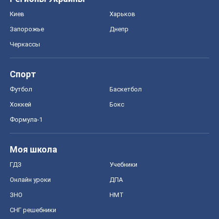
Киев
Харьков
Запорожье
Днепр
Черкассы
Спорт
Футбол
Баскетбол
Хоккей
Бокс
Формула-1
Моя школа
ГДЗ
Учебники
Онлайн уроки
ДПА
ЗНО
НМТ
СНГ решебники