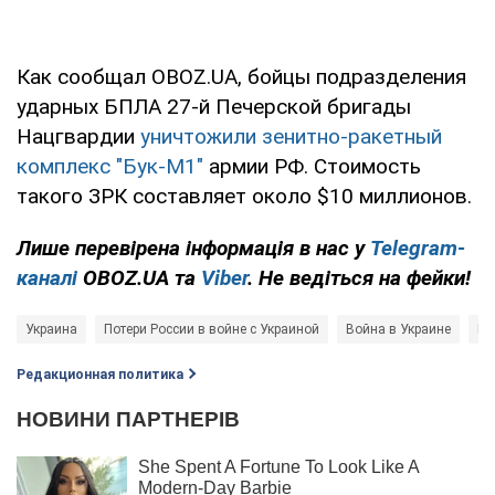
Как сообщал OBOZ.UA, бойцы подразделения
ударных БПЛА 27-й Печерской бригады
Нацгвардии
уничтожили зенитно-ракетный
комплекс "Бук-М1"
армии РФ. Стоимость
такого ЗРК составляет около $10 миллионов.
Лише перевірена інформація в нас у
Telegram-
каналі
OBOZ.UA та
Viber
. Не ведіться на фейки!
Украина
Потери России в войне с Украиной
Война в Украине
Ге
Редакционная политика