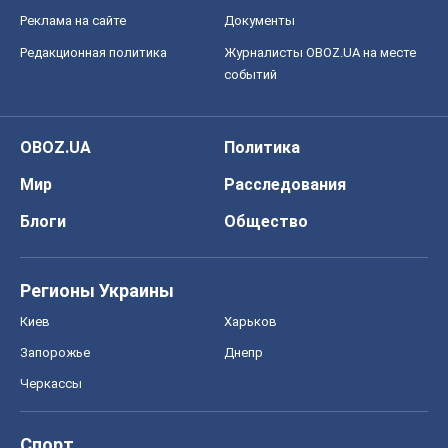
Блоги
Общество
Регионы Украины
Киев
Харьков
Запорожье
Днепр
Черкассы
Спорт
Футбол
Баскетбол
Хоккей
Бокс
Формула-1
Моя школа
ГДЗ
Учебники