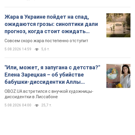
"Или, может, я запугана с детства?"
Елена Зарецкая – об убийстве
бабушки-диссидентки Аллы
Горской, критике сына Стуса и
OBOZ.UA встретился с внучкой художницы-
бегстве в Португалию с пятью
диссидентки в Лиссабоне
детьми
5.08.2026 04:00
25,7 т.