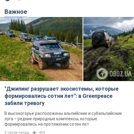
"Джипинг разрушает экосистемы, которые
формировались сотни лет": в Greenpeace
забили тревогу
В высокогорье расположены альпийские и субальпийские
луга – редкие природные комплексы, которые
формировались на протяжении сотен лет
5 часов назад
465
Жара в Украине пойдет на спад,
ожидаются грозы: синоптики дали
прогноз, когда стоит ожидать
изменения погоды
Совсем скоро жара постепенно отступит
5.08.2026 14:59
5,6 т.