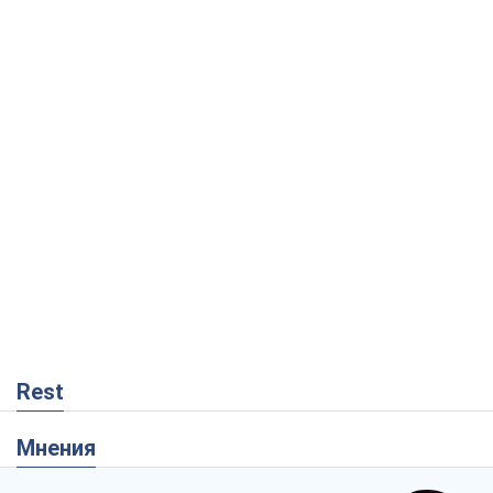
Rest
Мнения
Как противостоять российской
баллистике
Виталий Портников
13,9 т.
Несмотря на все, Киев выстоит. Ведь
сдаться значит потерять все
Ольга Айвазовская
9,6 т.