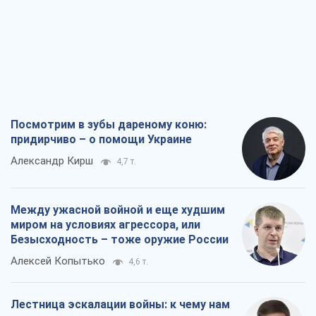
придирчиво – о помощи Украине
Александр Кирш
4,7 т.
Между ужасной войной и еще худшим
миром на условиях агрессора, или
Безысходность – тоже оружие России
Алексей Копытько
4,6 т.
Лестница эскалации войны: к чему нам
нужно готовиться
Андрей Шевчишин
5,5 т.
"Когда хочется мести": почему
стратегия Украины должна оставаться
другой
Серж Марко
6,1 т.