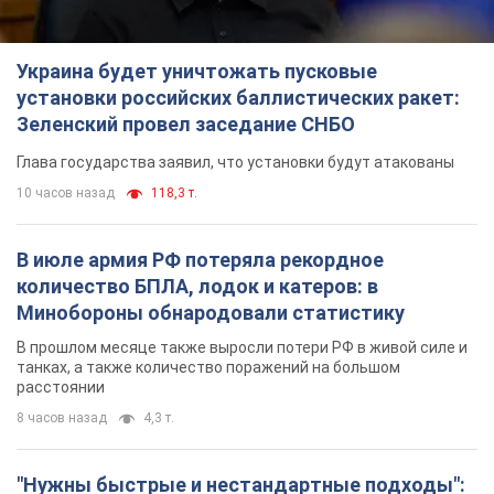
В июле армия РФ потеряла рекордное
количество БПЛА, лодок и катеров: в
Минобороны обнародовали статистику
В прошлом месяце также выросли потери РФ в живой силе и
танках, а также количество поражений на большом
расстоянии
8 часов назад
4,3 т.
"Нужны быстрые и нестандартные подходы":
Корецкий пообещал предоставить бизнесу
приоритетный доступ к имеющимся
складским помещениям
Так или иначе, бизнес после обстрелов получит поддержку
4 часа назад
579