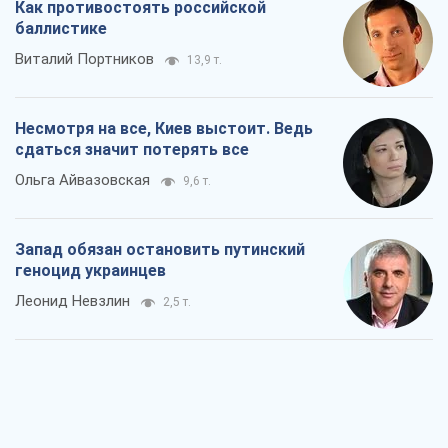
Запад обязан остановить путинский
геноцид украинцев
Леонид Невзлин
2,5 т.
Посмотрим в зубы дареному коню: