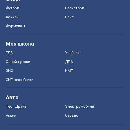
Онлайн уроки
ДПА
ЗНО
НМТ
СНГ решебники
Авто
Тест Драйв
Электромобили
Акции
Сервис
Food Oboz
Рецепты
Напитки
Диеты
Экономика
Рынки и компании
Mакроэкономика