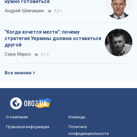
Все мнения
О компании
Команда
Правовая информация
Политика
конфиденциальности
Реклама на сайте
Документы
Редакционная политика
Журналисты OBOZ.UA на месте
событий
OBOZ.UA
Политика
Мир
Расследования