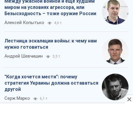
Между ужасной войной и еще худшим
миром на условиях агрессора, или
Безысходность – тоже оружие России
Алексей Копытько
4,6 т.
Лестница эскалации войны: к чему нам
нужно готовиться
Андрей Шевчишин
5,5 т.
"Когда хочется мести": почему
стратегия Украины должна оставаться
другой
Серж Марко
6,1 т.
Все мнения