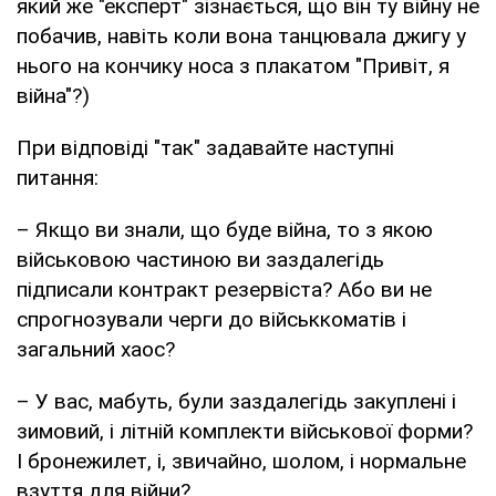
який же "експерт" зізнається, що він ту війну не
побачив, навіть коли вона танцювала джигу у
нього на кончику носа з плакатом "Привіт, я
війна"?)
При відповіді "так" задавайте наступні
питання:
– Якщо ви знали, що буде війна, то з якою
військовою частиною ви заздалегідь
підписали контракт резервіста? Або ви не
спрогнозували черги до військкоматів і
загальний хаос?
– У вас, мабуть, були заздалегідь закуплені і
зимовий, і літній комплекти військової форми?
І бронежилет, і, звичайно, шолом, і нормальне
взуття для війни?