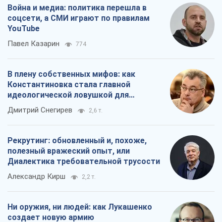
Война и медиа: политика перешла в
соцсети, а СМИ играют по правилам
YouTube
Павел Казарин
774
В плену собственных мифов: как
Константиновка стала главной
идеологической ловушкой для
российских оккупантов
Дмитрий Снегирев
2,6 т.
Рекрутинг: обновленный и, похоже,
полезный вражеский опыт, или
Диалектика требовательной трусости
Александр Кирш
2,2 т.
Ни оружия, ни людей: как Лукашенко
создает новую армию