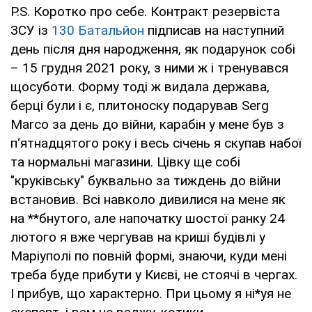
P.S. Коротко про себе. Контракт резервіста
ЗСУ із
130 Батальйон
підписав на наступний
день після дня народження, як подарунок собі
– 15 грудня 2021 року, з ними ж і тренувався
щосуботи. Форму тоді ж видала держава,
берці були і є, плитоноску подарував Serg
Marco за день до війни, карабін у мене був з
п‘ятнадцятого року і весь січень я скупав набої
та нормальні магазини. Цівку ще собі
"круківську" буквально за тиждень до війни
встановив. Всі навколо дивилися на мене як
на **бнутого, але напочатку шостої ранку 24
лютого я вже чергував на криші будівлі у
Маріуполі по повній формі, знаючи, куди мені
треба буде прибути у Києві, не стоячі в чергах.
І прибув, що характерно. При цьому я ні*уя не