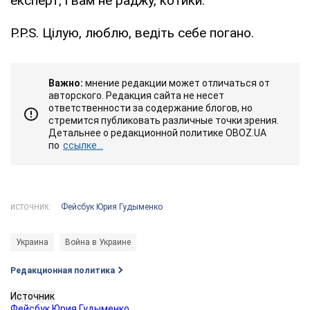
експерт, і вам не раджу, котики.
P.P.S. Цілую, люблю, ведіть себе погано.
Важно:
мнение редакции может отличаться от
авторского. Редакция сайта не несет
ответственности за содержание блогов, но
стремится публиковать различные точки зрения.
Детальнее о редакционной политике OBOZ.UA
по
ссылке...
Фейсбук Юрия Гудыменко
ИСТОЧНИК:
Украина
Война в Украине
Редакционная политика
Источник
Фейсбук Юрия Гудыменко