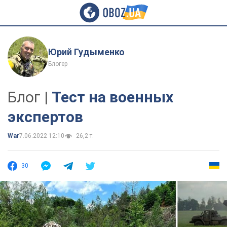
Юрий Гудыменко
Блогер
Блог |
Тест на военных
экспертов
War
7.06.2022 12:10
26,2 т.
30