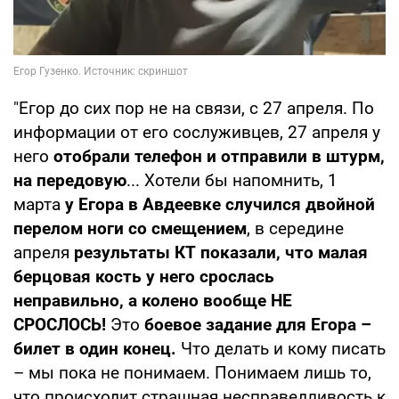
"Егор до сих пор не на связи, с 27 апреля. По
информации от его сослуживцев, 27 апреля у
него
отобрали телефон и отправили в штурм,
на передовую
... Хотели бы напомнить, 1
марта
у Егора в Авдеевке случился двойной
перелом ноги со смещением
, в середине
апреля
результаты КТ показали, что малая
берцовая кость у него срослась
неправильно, а колено вообще НЕ
СРОСЛОСЬ!
Это
боевое задание для Егора –
билет в один конец.
Что делать и кому писать
– мы пока не понимаем. Понимаем лишь то,
что происходит страшная несправедливость к