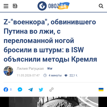
Z-"военкора", обвинившего
Путина во лжи, с
переломанной ногой
бросили в штурм: в ISW
объяснили методы Кремля
Лилия Рагуцкая
War
11.05.2026 07:47
4 минуты
22,1 т.
0