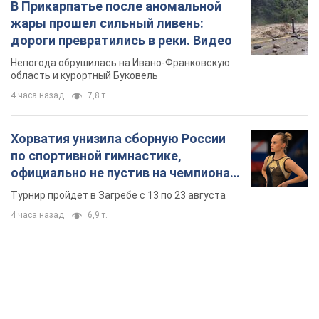
В Прикарпатье после аномальной
жары прошел сильный ливень:
дороги превратились в реки. Видео
Непогода обрушилась на Ивано-Франковскую
область и курортный Буковель
4 часа назад
7,8 т.
Хорватия унизила сборную России
по спортивной гимнастике,
официально не пустив на чемпионат
Европы основных спортсменов
Турнир пройдет в Загребе с 13 по 23 августа
4 часа назад
6,9 т.