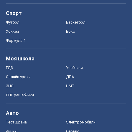
Спорт
Футбол
Баскетбол
Хоккей
Бокс
Формула-1
Моя школа
ГДЗ
Учебники
Онлайн уроки
ДПА
ЗНО
НМТ
СНГ решебники
Авто
Тест Драйв
Электромобили
Акции
Сервис