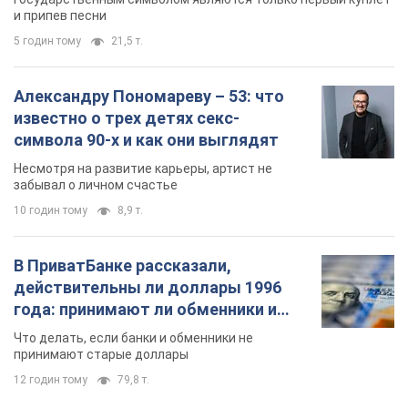
и припев песни
5 годин тому
21,5 т.
Александру Пономареву – 53: что
известно о трех детях секс-
символа 90-х и как они выглядят
Несмотря на развитие карьеры, артист не
забывал о личном счастье
10 годин тому
8,9 т.
В ПриватБанке рассказали,
действительны ли доллары 1996
года: принимают ли обменники и
банки такие купюры
Что делать, если банки и обменники не
принимают старые доллары
12 годин тому
79,8 т.