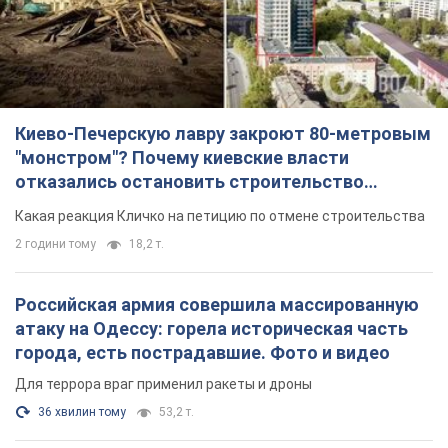
Киево-Печерскую лавру закроют 80-метровым
"монстром"? Почему киевские власти
отказались остановить строительство
небоскреба "московского верующего"
Какая реакция Кличко на петицию по отмене строительства
2 години тому
18,2 т.
Российская армия совершила массированную
атаку на Одессу: горела историческая часть
города, есть пострадавшие. Фото и видео
Для террора враг применил ракеты и дроны
36 хвилин тому
53,2 т.