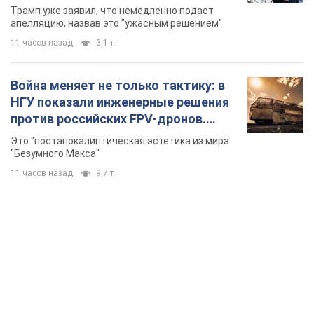
бального зала стоимостью 400 млн
Трамп уже заявил, что немедленно подаст
долларов
апелляцию, назвав это "ужасным решением"
11 часов назад
3,1 т.
Война меняет не только тактику: в
НГУ показали инженерные решения
против российских FPV-дронов.
Фото
Это "постапокалиптическая эстетика из мира
"Безумного Макса"
11 часов назад
9,7 т.