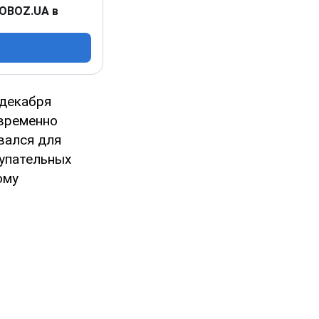
 OBOZ.UA в
декабря
временно
вался для
тупательных
ому