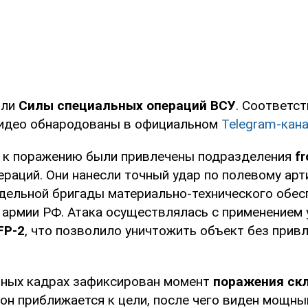
или
Силы специальных операций ВСУ
. Соответс
видео обнародованы в официальном
Telegram-кан
, к поражению были привлечены подразделения
fr
ераций. Они нанесли точный удар по полевому ар
тдельной бригады материально-технического обес
армии РФ. Атака осуществлялась с применением
FP-2
, что позволило уничтожить объект без прив
ных кадрах зафиксирован момент
поражения ск
рон приближается к цели, после чего виден мощны