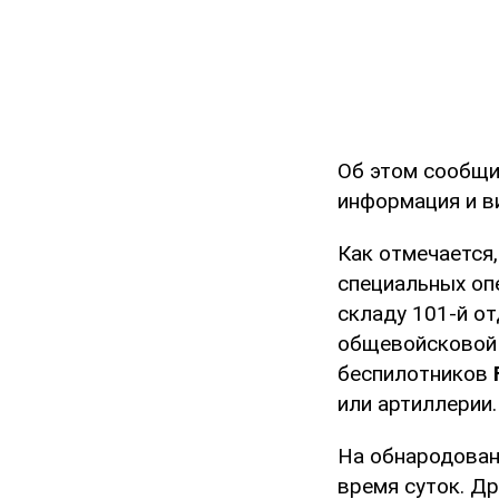
Об этом сообщ
информация и 
Как отмечается
специальных оп
складу 101-й о
общевойсковой 
беспилотников
или артиллерии.
На обнародован
время суток. Д