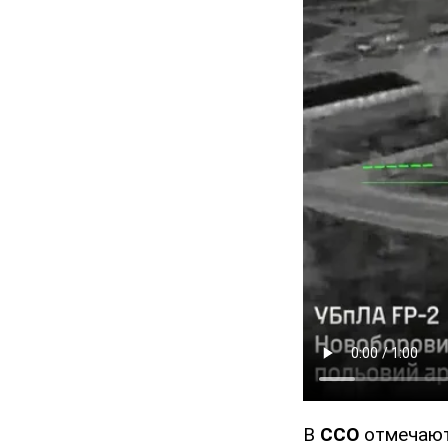
В
ССО
отмечают