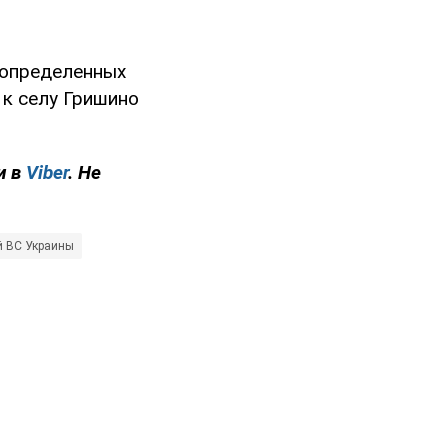
 определенных
 к селу Гришино
и в
Viber
. Не
й ВС Украины