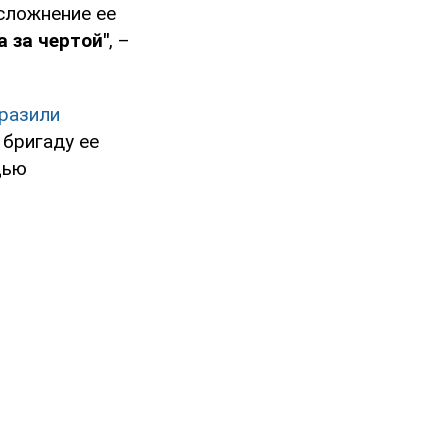
сложнение ее
 за чертой"
, –
разили
 бригаду ее
щью