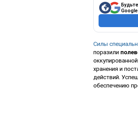
Будьте
Google
Силы специальн
поразили
полев
оккупированной
хранения и пос
действий. Успе
обеспечению пр