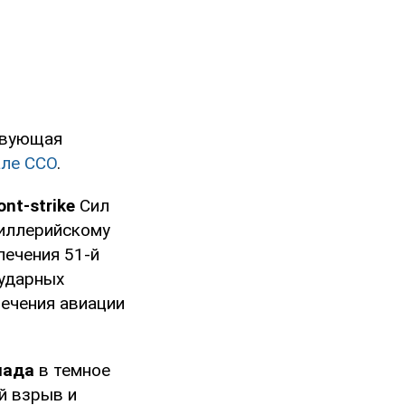
твующая
але ССО
.
ont-strike
Сил
тиллерийскому
печения 51-й
 ударных
лечения авиации
лада
в темное
й взрыв и