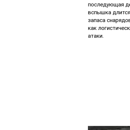
последующая де
вспышка длится
запаса снарядо
как логистичес
атаки.