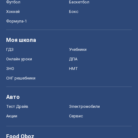
Авто
Тест Драйв
Электромобили
Акции
Сервис
Food Oboz
Рецепты
Напитки
Диеты
Экономика
Рынки и компании
Mакроэкономика
MedOboz
Новости медицины
MAMACLUB