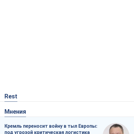
Rest
Мнения
Кремль переносит войну в тыл Европы:
под угрозой критическая логистика
Виктор Ягун
7,8 т.
На чьей стороне истории выступает
Дональд Трамп?
Виктор Каспрук
6,7 т.
В Киеве вырубили более 300 крупных
деревьев ради теплотрассы и вопреки
Генплану