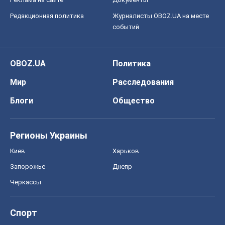
Регионы Украины
Киев
Харьков
Запорожье
Днепр
Черкассы
Спорт
Футбол
Баскетбол
Хоккей
Бокс
Формула-1
Моя школа
ГДЗ
Учебники
Онлайн уроки
ДПА
ЗНО
НМТ
СНГ решебники