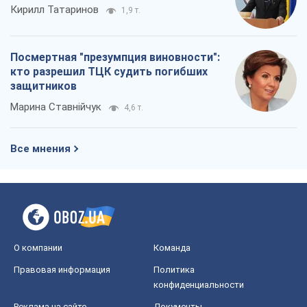
О компании
Команда
Правовая информация
Политика
конфиденциальности
Реклама на сайте
Документы
Редакционная политика
Журналисты OBOZ.UA на месте
событий
OBOZ.UA
Политика
Мир
Расследования
Блоги
Общество