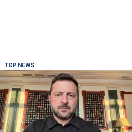
"Защита нашей жизни": Зеленский об
антибаллистической системе FREYJA,
санкциях против России и поддержке аграриев.
Видео
Европейские партнеры присоединяются к совместному
проекту
годину тому
11,8 т.
"Балистика убивает людей": Сикорский призвал
обсудить перехват вражеских ракет над