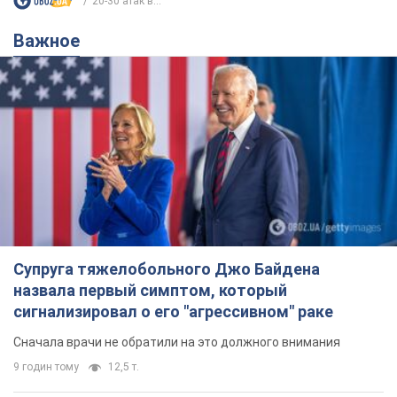
Супруга тяжелобольного Джо Байдена
назвала первый симптом, который
сигнализировал о его "агрессивном" раке
Сначала врачи не обратили на это должного внимания
9 годин тому
12,5 т.
Ее убила Россия: умерла 13-летняя
девочка, раненая в результате
российской атаки на Сумскую
область. Фото
В тот день во время российского обстрела
погибли ее брат, отчим и бабушка
9 годин тому
9,7 т.
Почему в СССР врачи носили только
белые халаты