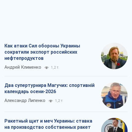
Два супертурнира Магучих: спортивній
календарь осени-2026
Александр Липенко
1,2 т.
Ракетный щит и меч Украины: ставка
на производство собственных ракет
Кирилл Татаринов
1,9 т.
Посмертная "презумпция виновности":
кто разрешил ТЦК судить погибших
защитников
Марина Ставнійчук
4,6 т.
Все мнения