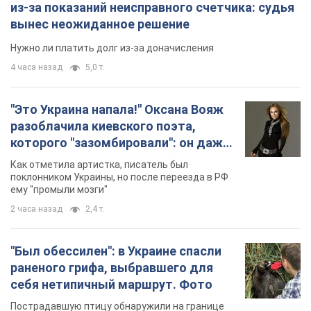
из-за показаний неисправного счетчика: судья
вынес неожиданное решение
Нужно ли платить долг из-за доначисления
4 часа назад
5,0 т.
"Это Украина напала!" Оксана Вояж
разоблачила киевского поэта,
которого "зазомбировали": он даже
русского не знал, а теперь хочет
Как отметила артистка, писатель был
геноцида украинцев
поклонником Украины, но после переезда в РФ
ему "промыли мозги"
2 часа назад
2,4 т.
"Был обессилен": в Украине спасли
раненого грифа, выбравшего для
себя нетипичный маршрут. Фото
Пострадавшую птицу обнаружили на границе