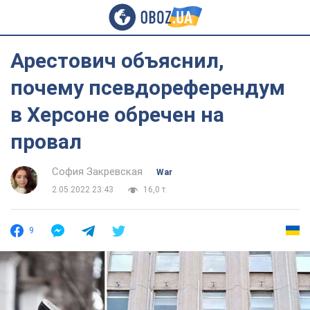
Арестович объяснил,
почему псевдореферендум
в Херсоне обречен на
провал
София Закревская
War
2.05.2022 23:43
16,0 т.
9