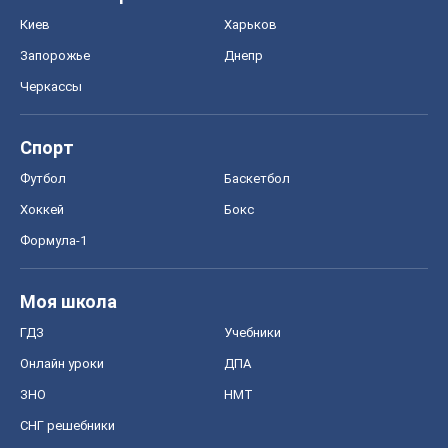
Киев
Харьков
Запорожье
Днепр
Черкассы
Спорт
Футбол
Баскетбол
Хоккей
Бокс
Формула-1
Моя школа
ГДЗ
Учебники
Онлайн уроки
ДПА
ЗНО
НМТ
СНГ решебники