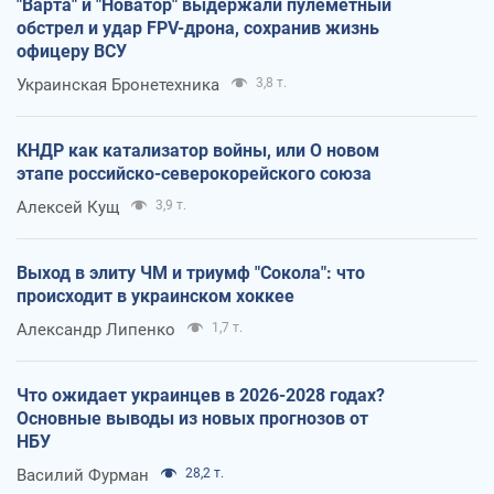
"Варта" и "Новатор" выдержали пулеметный
обстрел и удар FPV-дрона, сохранив жизнь
офицеру ВСУ
Украинская Бронетехника
3,8 т.
КНДР как катализатор войны, или О новом
этапе российско-северокорейского союза
Алексей Кущ
3,9 т.
Выход в элиту ЧМ и триумф "Сокола": что
происходит в украинском хоккее
Александр Липенко
1,7 т.
Что ожидает украинцев в 2026-2028 годах?
Основные выводы из новых прогнозов от
НБУ
Василий Фурман
28,2 т.