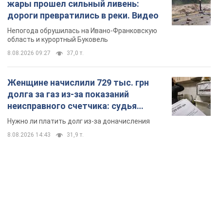
жары прошел сильный ливень:
дороги превратились в реки. Видео
Непогода обрушилась на Ивано-Франковскую
область и курортный Буковель
8.08.2026 09:27
37,0 т.
Женщине начислили 729 тыс. грн
долга за газ из-за показаний
неисправного счетчика: судья
вынес неожиданное решение
Нужно ли платить долг из-за доначисления
8.08.2026 14:43
31,9 т.