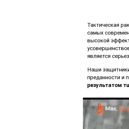
Тактическая ра
самых современ
высокой эффект
усовершенствов
является серьез
Наши защитники
преданности и 
результатом т