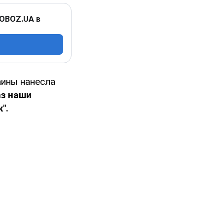
 OBOZ.UA в
аины нанесла
аз наши
".