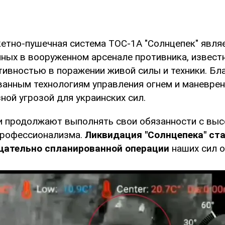
кетно-пушечная система ТОС-1А "Солнцепек" являе
ных в вооруженном арсенале противника, извест
ивностью в поражении живой силы и техники. Бл
анным технологиям управления огнем и маневрен
ной угрозой для украинских сил.
 продолжают выполнять свои обязанности с выс
профессионализма.
Ликвидация "Солнцепека" ст
щательно спланированной операции
наших сил 