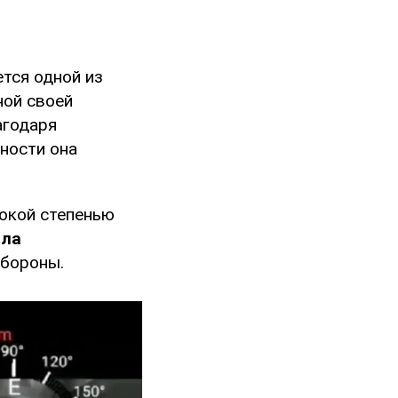
тся одной из
ной своей
агодаря
ности она
окой степенью
ала
обороны.