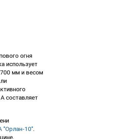
пового огня
ка использует
700 мм и весом
или
активного
1А составляет
ени
 "Орлан-10"
.
щине.