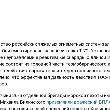
йство российских тяжелых огнеметных систем зал
 Они смонтированы на шасси танка Т-72. Установ
е неуправляемые реактивные снаряды с длиной 3
ие состоят из головной части термобарического 
о действия, взрывателя и твердотопливного ре
влено, что эффективная дальность действия ТОС-
ров.
тчики 36-й отдельной бригады морской пехоты им
 Михаила Билинского
приземлили вражеский БПЛА
ника совершила свой последний полет на Харьков