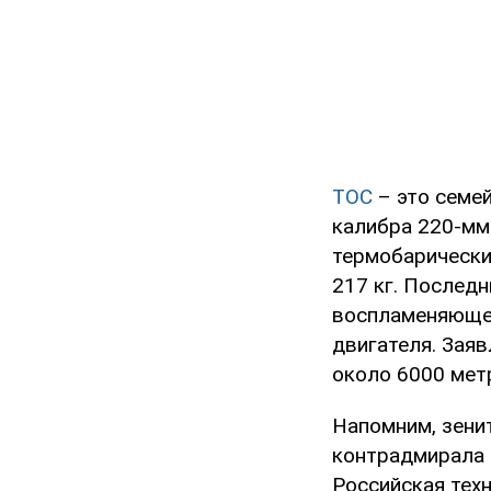
ТОС
– это семе
калибра 220-мм.
термобарически
217 кг. Последн
воспламеняющег
двигателя. Зая
около 6000 мет
Напомним, зени
контрадмирала
Российская тех