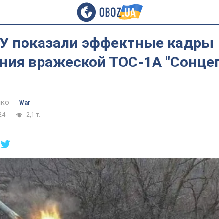
У показали эффектные кадры
ния вражеской ТОС-1А "Сонцеп
нко
War
24
2,1 т.