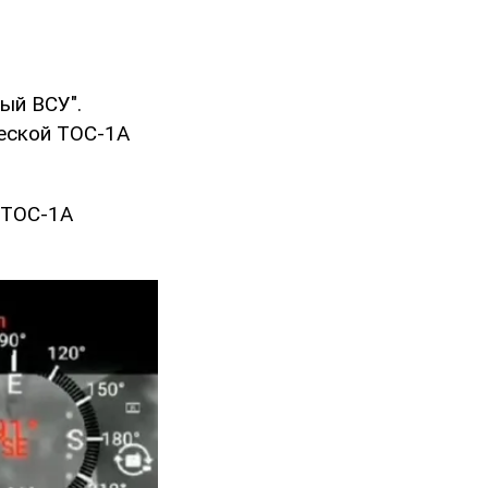
ый ВСУ".
еской ТОС-1А
 ТОС-1А